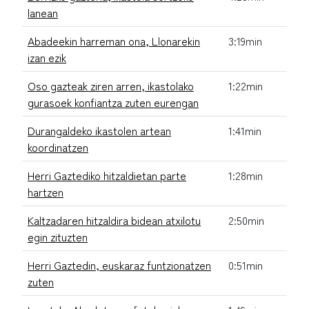
lanean
Abadeekin harreman ona, Llonarekin
3:19min
izan ezik
Oso gazteak ziren arren, ikastolako
1:22min
gurasoek konfiantza zuten eurengan
Durangaldeko ikastolen artean
1:41min
koordinatzen
Herri Gaztediko hitzaldietan parte
1:28min
hartzen
Kaltzadaren hitzaldira bidean atxilotu
2:50min
egin zituzten
Herri Gaztedin, euskaraz funtzionatzen
0:51min
zuten