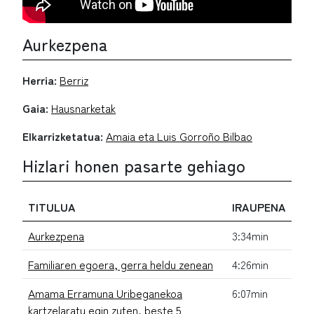
Aurkezpena
Herria:
Berriz
Gaia:
Hausnarketak
Elkarrizketatua:
Amaia eta Luis Gorroño Bilbao
Hizlari honen pasarte gehiago
TITULUA
IRAUPENA
Aurkezpena
3:34min
Familiaren egoera, gerra heldu zenean
4:26min
Amama Erramuna Uribeganekoa
6:07min
kartzelaratu egin zuten, beste 5