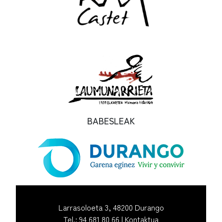
BABESLEAK
Larrasoloeta 3, 48200 Durango
Tel.: 94 681 80 66 |
Kontaktua