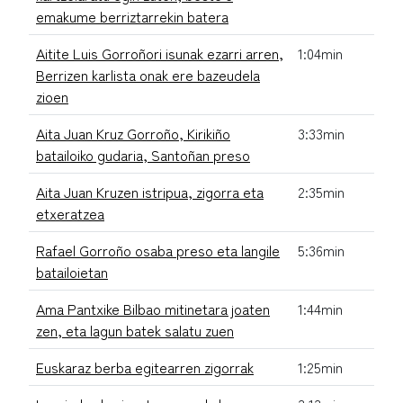
emakume berriztarrekin batera
Aitite Luis Gorroñori isunak ezarri arren,
1:04min
Berrizen karlista onak ere bazeudela
zioen
Aita Juan Kruz Gorroño, Kirikiño
3:33min
batailoiko gudaria, Santoñan preso
Aita Juan Kruzen istripua, zigorra eta
2:35min
etxeratzea
Rafael Gorroño osaba preso eta langile
5:36min
batailoietan
Ama Pantxike Bilbao mitinetara joaten
1:44min
zen, eta lagun batek salatu zuen
Euskaraz berba egitearren zigorrak
1:25min