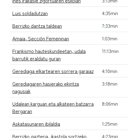
Ines irakasle zigortuaren eskolan
3:13min
Luis soldadutzan
4:35min
Berrizko dantza taldean
7:33min
Amaia, Sección Femeninan
1:03min
Frankismo hauteskundeetan, udala
11:13min
barrutik eraldatu guran
Gerediaga elkartearen sorrera garaiaz
4:10min
Gerediagaren hasierako ekintza
3:18min
nagusiak
Udalean karguan eta alkateen batzarra
8:06min
Bergaran
Askatasunaren ibilaldia
1:25min
Berrizko gazteria, ikastola sortzeko
4:23min