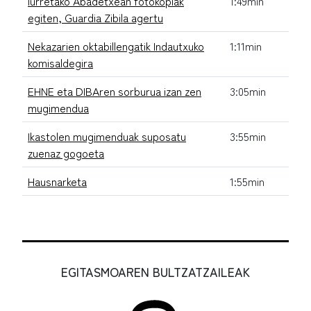
Iurretako Abadetxean fotokopiak
1:49min
egiten, Guardia Zibila agertu
Nekazarien oktabillengatik Indautxuko
1:11min
komisaldegira
EHNE eta DIBAren sorburua izan zen
3:05min
mugimendua
Ikastolen mugimenduak suposatu
3:55min
zuenaz gogoeta
Hausnarketa
1:55min
EGITASMOAREN BULTZATZAILEAK