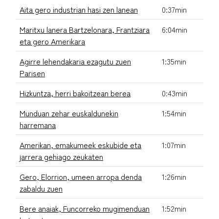
Aita gero industrian hasi zen lanean
0:37min
Maritxu lanera Bartzelonara, Frantziara
6:04min
eta gero Amerikara
Agirre lehendakaria ezagutu zuen
1:35min
Parisen
Hizkuntza, herri bakoitzean berea
0:43min
Munduan zehar euskaldunekin
1:54min
harremana
Amerikan, emakumeek eskubide eta
1:07min
jarrera gehiago zeukaten
Gero, Elorrion, umeen arropa denda
1:26min
zabaldu zuen
Bere anaiak, Funcorreko mugimenduan
1:52min