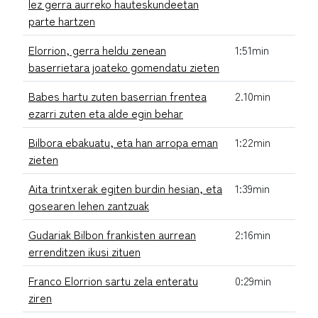
lez gerra aurreko hauteskundeetan
parte hartzen
Elorrion, gerra heldu zenean
1:51min
baserrietara joateko gomendatu zieten
Babes hartu zuten baserrian frentea
2.10min
ezarri zuten eta alde egin behar
Bilbora ebakuatu, eta han arropa eman
1:22min
zieten
Aita trintxerak egiten burdin hesian, eta
1:39min
gosearen lehen zantzuak
Gudariak Bilbon frankisten aurrean
2:16min
errenditzen ikusi zituen
Franco Elorrion sartu zela enteratu
0:29min
ziren