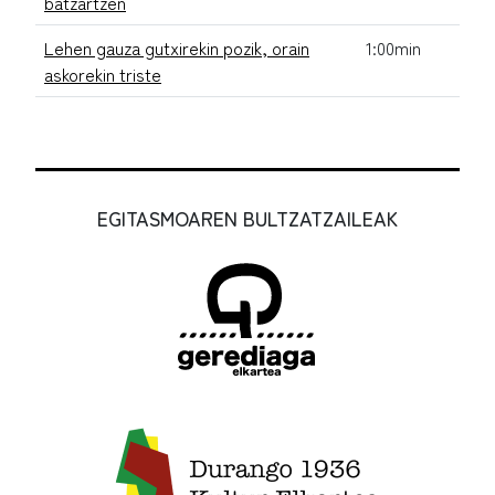
batzartzen
Lehen gauza gutxirekin pozik, orain
1:00min
askorekin triste
EGITASMOAREN BULTZATZAILEAK