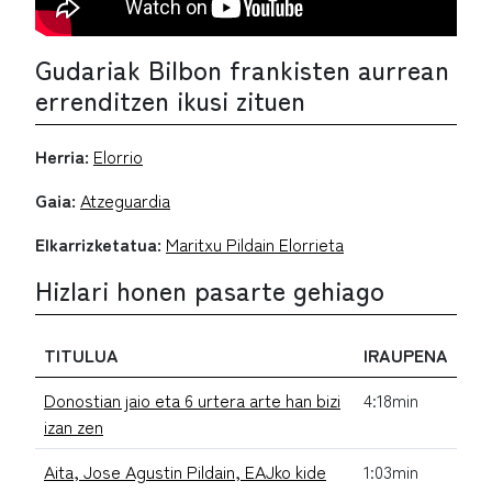
Gudariak Bilbon frankisten aurrean
errenditzen ikusi zituen
Herria:
Elorrio
Gaia:
Atzeguardia
Elkarrizketatua:
Maritxu Pildain Elorrieta
Hizlari honen pasarte gehiago
TITULUA
IRAUPENA
Donostian jaio eta 6 urtera arte han bizi
4:18min
izan zen
Aita, Jose Agustin Pildain, EAJko kide
1:03min