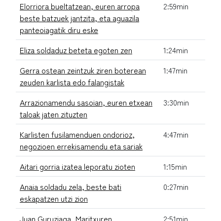
Elorriora bueltatzean, euren arropa
2:59min
beste batzuek jantzita, eta aguazila
panteoiagatik diru eske
Eliza soldaduz beteta egoten zen
1:24min
Gerra ostean zeintzuk ziren boterean
1:47min
zeuden karlista edo falangistak
Arrazionamendu sasoian, euren etxean
3:30min
taloak jaten zituzten
Karlisten fusilamenduen ondorioz,
4:47min
negozioen errekisamendu eta sariak
Aitari gorria izatea leporatu zioten
1:15min
Anaia soldadu zela, beste bati
0:27min
eskapatzen utzi zion
Juan Guruziaga, Maritxuren
2:51min