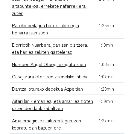
aitapuntekoa, errekete nafarrek erail
zuten
Pareko bizilagun batek, alde egin
1:25min
beharra izan zuen
Elorriotik Nuarbera joan zen bizitzera,
1:19min
eta han ez zekiten gazteleraz
Nuarben Angel Otaegi ezagutu zuen
1:08min
Casajarara etortzen zirenekiko inbidia
1:07min
Dantza loturako debekua Azpeitian
1:20min
Aitari lanik eman ez, eta amari ez zioten
1:19min
uzten dendarik zabaltzen
Ama emagin lez ibili zen laguntzen,
1:27min
kobratu ezin bazuen ere