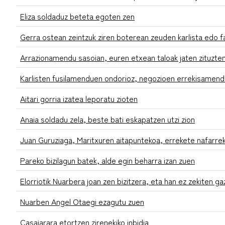
Eliza soldaduz beteta egoten zen
Gerra ostean zeintzuk ziren boterean zeuden karlista edo f
Arrazionamendu sasoian, euren etxean taloak jaten zituzte
Karlisten fusilamenduen ondorioz, negozioen errekisamendu
Aitari gorria izatea leporatu zioten
Anaia soldadu zela, beste bati eskapatzen utzi zion
Juan Guruziaga, Maritxuren aitapuntekoa, errekete nafarrek
Pareko bizilagun batek, alde egin beharra izan zuen
Elorriotik Nuarbera joan zen bizitzera, eta han ez zekiten ga
Nuarben Angel Otaegi ezagutu zuen
Casajarara etortzen zirenekiko inbidia