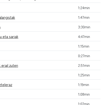
1:24min
alangistak
1:47min
n
3:30min
 eta sariak
4:47min
1:15min
0:27min
 erail zuten
2:51min
1:25min
zteleraz
1:19min
1:08min
1:07min