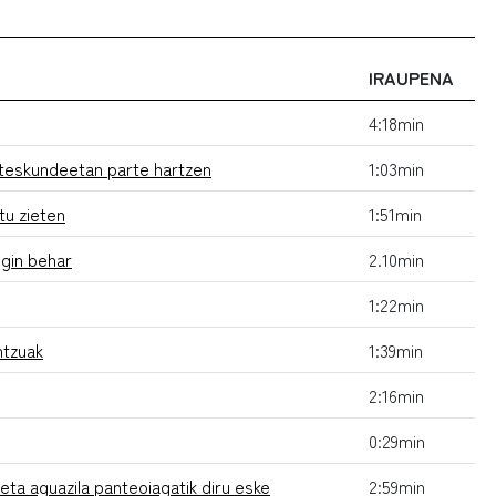
IRAUPENA
4:18min
auteskundeetan parte hartzen
1:03min
tu zieten
1:51min
egin behar
2.10min
1:22min
ntzuak
1:39min
2:16min
0:29min
eta aguazila panteoiagatik diru eske
2:59min