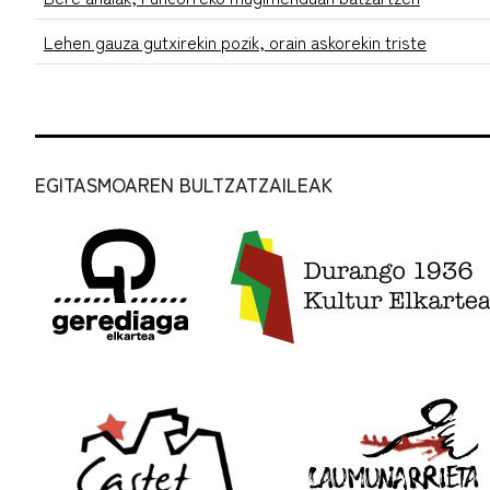
Lehen gauza gutxirekin pozik, orain askorekin triste
EGITASMOAREN BULTZATZAILEAK