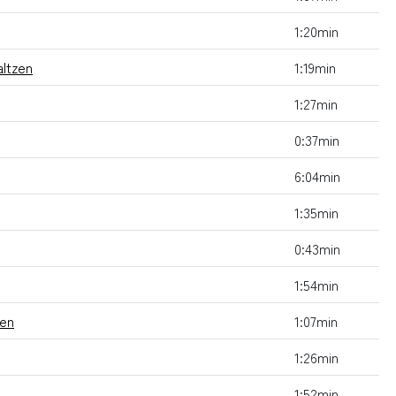
1:20min
altzen
1:19min
1:27min
0:37min
6:04min
1:35min
0:43min
1:54min
ten
1:07min
1:26min
1:52min