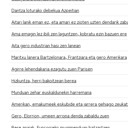
Dantza loturako debekua Azpeitian
Aitari lanik eman ez, eta amari ez zioten uzten dendarik zab
Ama emagin lez ibili zen laguntzen, kobratu ezin bazuen ere
Aita gero industrian hasi zen lanean
Maritxu lanera Bartzelonara, Frantziara eta gero Amerikara
Agirre lehendakaria ezagutu zuen Parisen
Hizkuntza, herri bakoitzean berea
Munduan zehar euskaldunekin harremana
Amerikan, emakumeek eskubide eta jarrera gehiago zeuka
Gero, Elorrion, umeen arropa denda zabaldu zuen
Bere anaiak, Funcorreko mugimenduan batzartzen