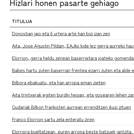
Hizlari honen pasarte gehiago
TITULUA
Donostian jaio eta 6 urtera arte han bizi izan zen
Aita, Jose Agustin Pildain, EAJko kide lez gerra aurreko h
Elorrion, gerra heldu zenean baserrietara joateko gomenda
Babes hartu zuten baserrian frentea ezarri zuten eta alde 
Bilbora ebakuatu, eta han arropa eman zieten
Aita trintxerak egiten burdin hesian, eta gosearen lehen za
Gudariak Bilbon frankisten aurrean errenditzen ikusi zituen
Franco Elorrion sartu zela enteratu ziren
Elorriora bueltatzean, euren arropa beste batzuek jantzita, 