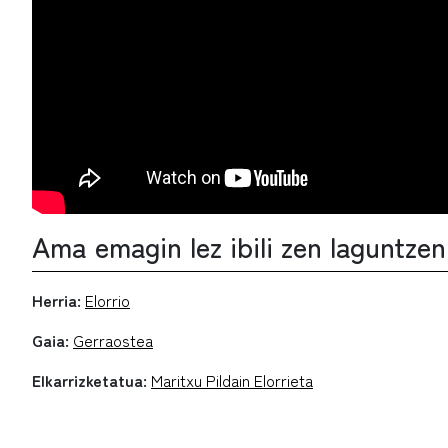
Ama emagin lez ibili zen laguntze
Herria:
Elorrio
Gaia:
Gerraostea
Elkarrizketatua:
Maritxu Pildain Elorrieta