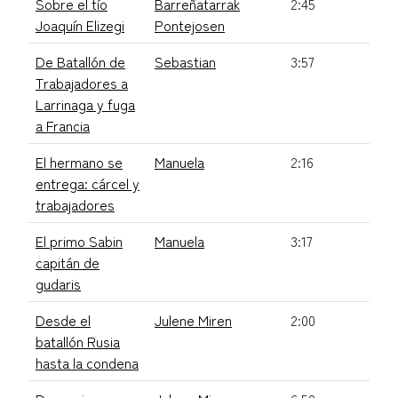
Sobre el tío
Barreñatarrak
2:45
Joaquín Elizegi
Pontejosen
De Batallón de
Sebastian
3:57
Trabajadores a
Larrinaga y fuga
a Francia
El hermano se
Manuela
2:16
entrega: cárcel y
trabajadores
El primo Sabin
Manuela
3:17
capitán de
gudaris
Desde el
Julene Miren
2:00
batallón Rusia
hasta la condena