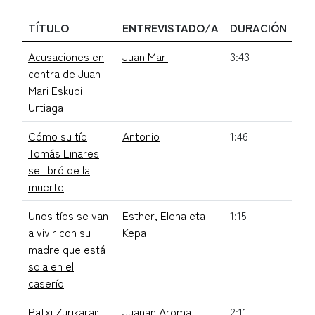
TÍTULO
ENTREVISTADO/A
DURACIÓN
Acusaciones en
Juan Mari
3:43
contra de Juan
Mari Eskubi
Urtiaga
Cómo su tío
Antonio
1:46
Tomás Linares
se libró de la
muerte
Unos tíos se van
Esther, Elena eta
1:15
a vivir con su
Kepa
madre que está
sola en el
caserío
Patxi Zurikarai:
Juanan Aroma,
2:11