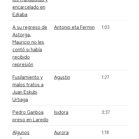
encarcelado en
Ezkaba
A su regreso de
Antonio eta Fermin
1:03
Astorga,
Mauricio no les
contó si había
recibido
represión
Fusilamiento y
Agustin
1:27
malos tratos a
Juan Eskubi
Urtiaga
Pedro Ganboa
Isidora
3:37
preso en Laredo
Algunos
Aurora
1:18