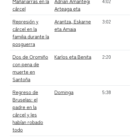
Mañariarras en la
Adrian Amantegi
4:02
cárcel
Arteaga eta
Represión y
Arantza, Eskarne
3:02
cárcel en la
eta Amaia
familia durante la
posguerra
Dos de Oromiño
Karlos eta Benita
2:20
con pena de
muerte en
Santoña
Regreso de
Dominga
5:38
Bruselas: el
padre en la
cárcel y les
habían robado
todo