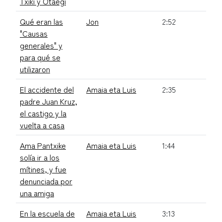
Txiki y Otaegi
Qué eran las
Jon
2:52
"Causas
generales" y
para qué se
utilizaron
El accidente del
Amaia eta Luis
2:35
padre Juan Kruz,
el castigo y la
vuelta a casa
Ama Pantxike
Amaia eta Luis
1:44
solía ir a los
mítines, y fue
denunciada por
una amiga
En la escuela de
Amaia eta Luis
3:13