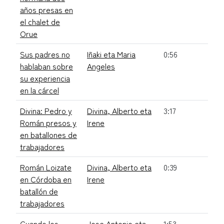
años presas en
el chalet de
Orue
Sus padres no
Iñaki eta Maria
0:56
hablaban sobre
Angeles
su experiencia
en la cárcel
Divina: Pedro y
Divina, Alberto eta
3:17
Román presos y
Irene
en batallones de
trabajadores
Román Loizate
Divina, Alberto eta
0:39
en Córdoba en
Irene
batallón de
trabajadores
Cuando los
Jose Antonio eta
1:53