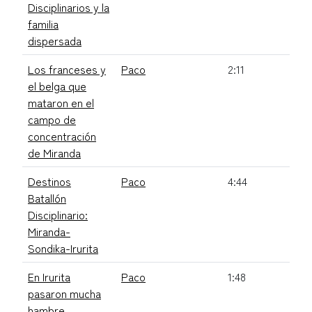
Disciplinarios y la
familia
dispersada
Los franceses y
Paco
2:11
el belga que
mataron en el
campo de
concentración
de Miranda
Destinos
Paco
4:44
Batallón
Disciplinario:
Miranda-
Sondika-Irurita
En Irurita
Paco
1:48
pasaron mucha
hambre