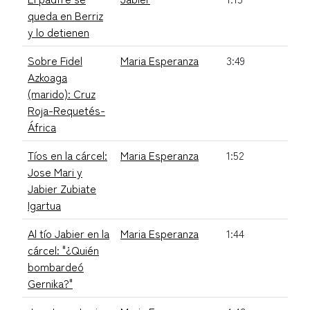
queda en Berriz
y lo detienen
Sobre Fidel
Maria Esperanza
3:49
Azkoaga
(marido): Cruz
Roja-Requetés-
África
Tíos en la cárcel:
Maria Esperanza
1:52
Jose Mari y
Jabier Zubiate
Igartua
Al tío Jabier en la
Maria Esperanza
1:44
cárcel: "¿Quién
bombardeó
Gernika?"