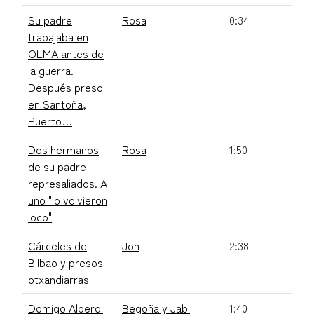
Su padre
Rosa
0:34
trabajaba en
OLMA antes de
la guerra.
Después preso
en Santoña,
Puerto…
Dos hermanos
Rosa
1:50
de su padre
represaliados. A
uno "lo volvieron
loco"
Cárceles de
Jon
2:38
Bilbao y presos
otxandiarras
Domigo Alberdi
Begoña y Jabi
1:40