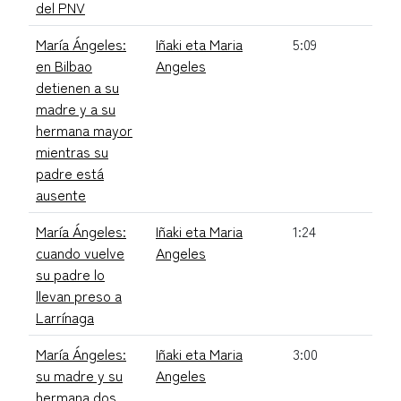
del PNV
María Ángeles:
Iñaki eta Maria
5:09
en Bilbao
Angeles
detienen a su
madre y a su
hermana mayor
mientras su
padre está
ausente
María Ángeles:
Iñaki eta Maria
1:24
cuando vuelve
Angeles
su padre lo
llevan preso a
Larrínaga
María Ángeles:
Iñaki eta Maria
3:00
su madre y su
Angeles
hermana dos