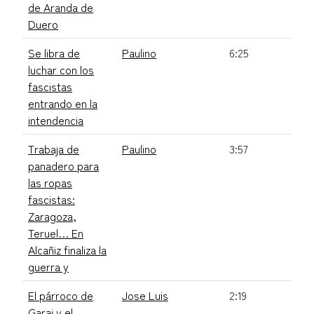
de Aranda de
Duero
Se libra de
Paulino
6:25
luchar con los
fascistas
entrando en la
intendencia
Trabaja de
Paulino
3:57
panadero para
las ropas
fascistas:
Zaragoza,
Teruel… En
Alcañiz finaliza la
guerra y
El párroco de
Jose Luis
2:19
Garai y el