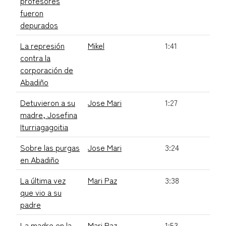
profesores
fueron
depurados
La represión
Mikel
1:41
contra la
corporación de
Abadiño
Detuvieron a su
Jose Mari
1:27
madre, Josefina
Iturriagagoitia
Sobre las purgas
Jose Mari
3:24
en Abadiño
La última vez
Mari Paz
3:38
que vio a su
padre
La madre en la
Mari Paz
1:53