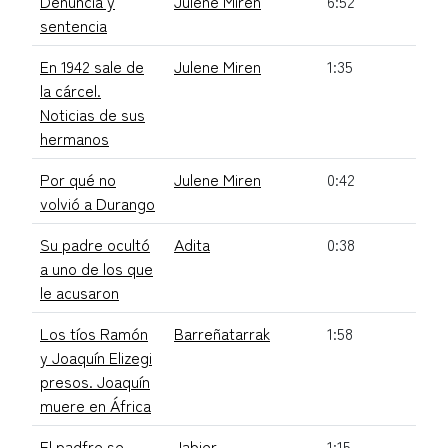
Denuncia y
Julene Miren
6:52
sentencia
En 1942 sale de
Julene Miren
1:35
la cárcel.
Noticias de sus
hermanos
Por qué no
Julene Miren
0:42
volvió a Durango
Su padre ocultó
Adita
0:38
a uno de los que
le acusaron
Los tíos Ramón
Barreñatarrak
1:58
y Joaquín Elizegi
presos. Joaquín
muere en África
El padfre se
Jabier
1:15