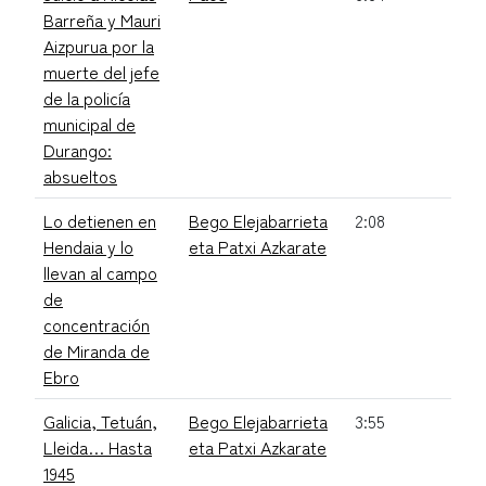
Barreña y Mauri
Aizpurua por la
muerte del jefe
de la policía
municipal de
Durango:
absueltos
Lo detienen en
Bego Elejabarrieta
2:08
Hendaia y lo
eta Patxi Azkarate
llevan al campo
de
concentración
de Miranda de
Ebro
Galicia, Tetuán,
Bego Elejabarrieta
3:55
Lleida… Hasta
eta Patxi Azkarate
1945