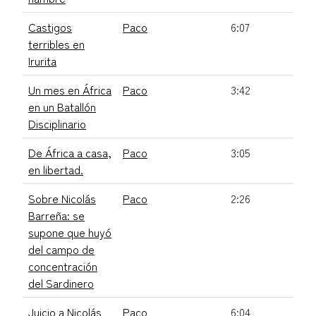
Castigos
Paco
6:07
terribles en
Irurita
Un mes en África
Paco
3:42
en un Batallón
Disciplinario
De África a casa,
Paco
3:05
en libertad.
Sobre Nicolás
Paco
2:26
Barreña: se
supone que huyó
del campo de
concentración
del Sardinero
Juicio a Nicolás
Paco
6:04