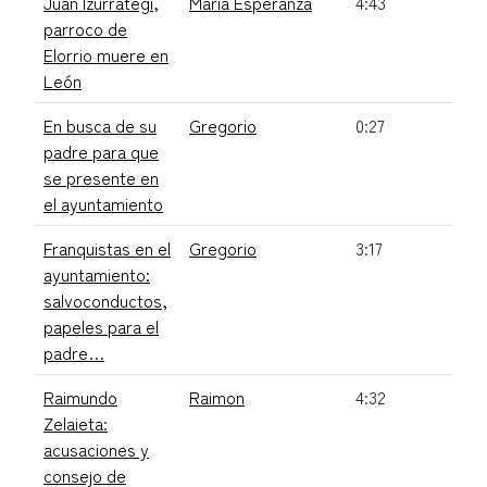
Juan Izurrategi,
Maria Esperanza
4:43
parroco de
Elorrio muere en
León
En busca de su
Gregorio
0:27
padre para que
se presente en
el ayuntamiento
Franquistas en el
Gregorio
3:17
ayuntamiento:
salvoconductos,
papeles para el
padre…
Raimundo
Raimon
4:32
Zelaieta:
acusaciones y
consejo de