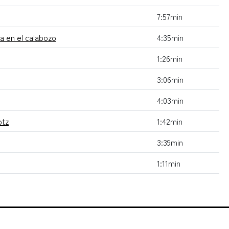
7:57min
ia en el calabozo
4:35min
1:26min
3:06min
4:03min
otz
1:42min
3:39min
1:11min