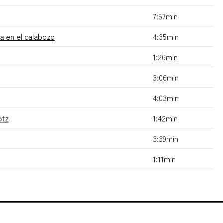
7:57min
ia en el calabozo
4:35min
1:26min
3:06min
4:03min
otz
1:42min
3:39min
1:11min