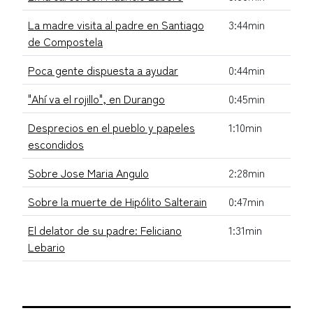
La madre visita al padre en Santiago
3:44min
de Compostela
Poca gente dispuesta a ayudar
0:44min
"Ahí va el rojillo", en Durango
0:45min
Desprecios en el pueblo y papeles
1:10min
escondidos
Sobre Jose Maria Angulo
2:28min
Sobre la muerte de Hipólito Salterain
0:47min
El delator de su padre: Feliciano
1:31min
Lebario