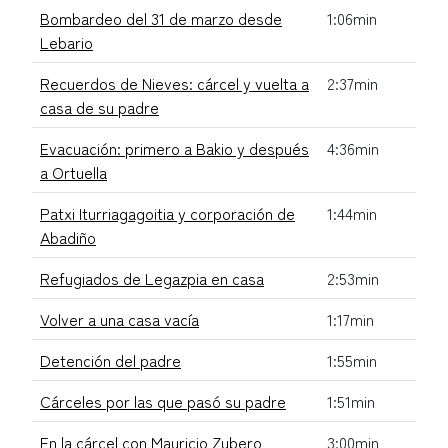
Bombardeo del 31 de marzo desde
1:06min
Lebario
Recuerdos de Nieves: cárcel y vuelta a
2:37min
casa de su padre
Evacuación: primero a Bakio y después
4:36min
a Ortuella
Patxi Iturriagagoitia y corporación de
1:44min
Abadiño
Refugiados de Legazpia en casa
2:53min
Volver a una casa vacía
1:17min
Detención del padre
1:55min
Cárceles por las que pasó su padre
1:51min
En la cárcel con Mauricio Zubero
3:00min