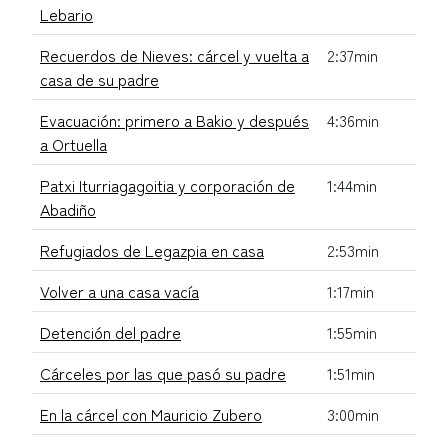
Lebario
Recuerdos de Nieves: cárcel y vuelta a
2:37min
casa de su padre
Evacuación: primero a Bakio y después
4:36min
a Ortuella
Patxi Iturriagagoitia y corporación de
1:44min
Abadiño
Refugiados de Legazpia en casa
2:53min
Volver a una casa vacía
1:17min
Detención del padre
1:55min
Cárceles por las que pasó su padre
1:51min
En la cárcel con Mauricio Zubero
3:00min