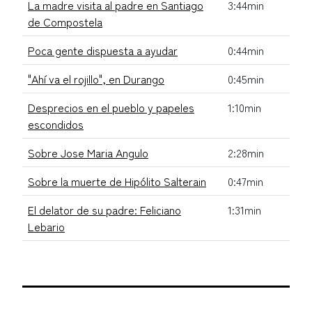
La madre visita al padre en Santiago
3:44min
de Compostela
Poca gente dispuesta a ayudar
0:44min
"Ahí va el rojillo", en Durango
0:45min
Desprecios en el pueblo y papeles
1:10min
escondidos
Sobre Jose Maria Angulo
2:28min
Sobre la muerte de Hipólito Salterain
0:47min
El delator de su padre: Feliciano
1:31min
Lebario