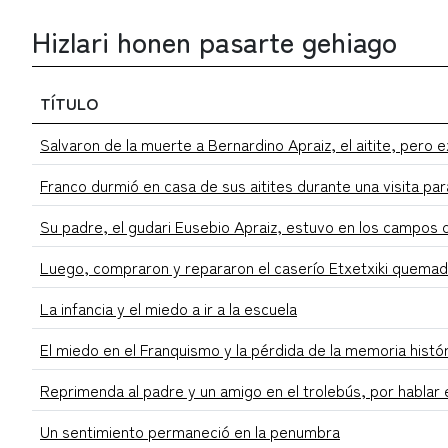
Hizlari honen pasarte gehiago
TÍTULO
Salvaron de la muerte a Bernardino Apraiz, el aitite, pero ex
Franco durmió en casa de sus aitites durante una visita par
Su padre, el gudari Eusebio Apraiz, estuvo en los campos 
Luego, compraron y repararon el caserío Etxetxiki quemado
La infancia y el miedo a ir a la escuela
El miedo en el Franquismo y la pérdida de la memoria histó
Reprimenda al padre y un amigo en el trolebús, por hablar
Un sentimiento permaneció en la penumbra