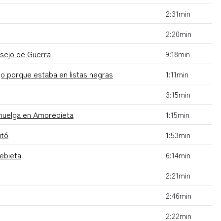
2:31min
2:20min
nsejo de Guerra
9:18min
jo porque estaba en listas negras
1:11min
3:15min
 huelga en Amorebieta
1:15min
itó
1:53min
ebieta
6:14min
2:21min
2:46min
2:22min