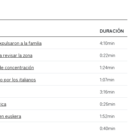
DURACIÓN
pulsaron a la familia
4:10min
a revisar la zona
0:22min
de concentración
1:24min
 por los italianos
1:07min
3:16min
rica
0:26min
 en euskera
1:52min
0:40min