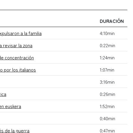
DURACIÓN
pulsaron a la familia
4:10min
a revisar la zona
0:22min
de concentración
1:24min
 por los italianos
1:07min
3:16min
rica
0:26min
 en euskera
1:52min
0:40min
és de la guerra
0:47min