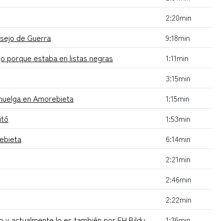
2:20min
nsejo de Guerra
9:18min
jo porque estaba en listas negras
1:11min
3:15min
 huelga en Amorebieta
1:15min
itó
1:53min
ebieta
6:14min
2:21min
2:46min
2:22min
o y actualmente lo es también por EH Bildu
1:36min