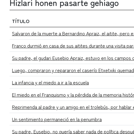
Hizlari honen pasarte gehiago
TÍTULO
Salvaron de la muerte a Bernardino Apraiz, el aitite, pero ex
Franco durmió en casa de sus aitites durante una visita par
Su padre, el gudari Eusebio Apraiz, estuvo en los campos 
Luego, compraron y repararon el caserío Etxetxiki quemado
La infancia y el miedo a ir a la escuela
El miedo en el Franquismo y la pérdida de la memoria histó
Reprimenda al padre y un amigo en el trolebús, por hablar
Un sentimiento permaneció en la penumbra
Su padre, Eusebio, no quería saber nada de política despu