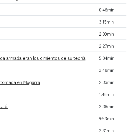
0:46min
3:15min
2:09min
2:27min
nda armada eran los cimientos de su teoría
5:04min
3:48min
to tomada en Mugarra
2:33min
1:46min
ta él
2:38min
9:53min
2:31min