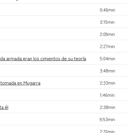
0:46min
3:15min
2:09min
2:27min
nda armada eran los cimientos de su teoría
5:04min
3:48min
to tomada en Mugarra
2:33min
1:46min
ta él
2:38min
9:53min
2:31min