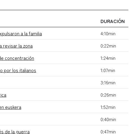
DURACIÓN
pulsaron a la familia
4:10min
a revisar la zona
0:22min
de concentración
1:24min
 por los italianos
1:07min
3:16min
rica
0:26min
 en euskera
1:52min
0:40min
és de la guerra
0:47min