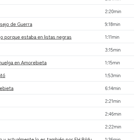
2:20min
nsejo de Guerra
9:18min
jo porque estaba en listas negras
1:11min
3:15min
 huelga en Amorebieta
1:15min
itó
1:53min
ebieta
6:14min
2:21min
2:46min
2:22min
o y actualmente lo es también por EH Bildu
1:36min