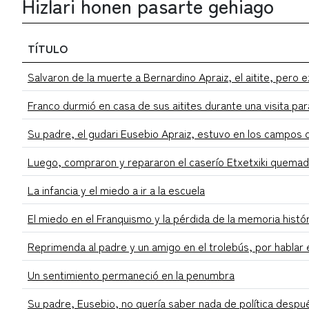
Hizlari honen pasarte gehiago
TÍTULO
Salvaron de la muerte a Bernardino Apraiz, el aitite, pero ex
Franco durmió en casa de sus aitites durante una visita par
Su padre, el gudari Eusebio Apraiz, estuvo en los campos 
Luego, compraron y repararon el caserío Etxetxiki quemado
La infancia y el miedo a ir a la escuela
El miedo en el Franquismo y la pérdida de la memoria histó
Reprimenda al padre y un amigo en el trolebús, por hablar
Un sentimiento permaneció en la penumbra
Su padre, Eusebio, no quería saber nada de política despu