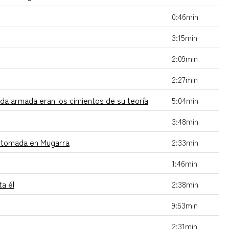
0:46min
3:15min
2:09min
2:27min
nda armada eran los cimientos de su teoría
5:04min
3:48min
to tomada en Mugarra
2:33min
1:46min
ta él
2:38min
9:53min
2:31min