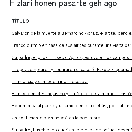
Hizlari honen pasarte gehiago
TÍTULO
Salvaron de la muerte a Bernardino Apraiz, el aitite, pero ex
Franco durmió en casa de sus aitites durante una visita par
Su padre, el gudari Eusebio Apraiz, estuvo en los campos 
Luego, compraron y repararon el caserío Etxetxiki quemado
La infancia y el miedo a ir a la escuela
El miedo en el Franquismo y la pérdida de la memoria histó
Reprimenda al padre y un amigo en el trolebús, por hablar
Un sentimiento permaneció en la penumbra
Su padre, Eusebio, no quería saber nada de política despu