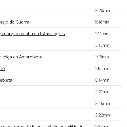
2:20min
nsejo de Guerra
9:18min
jo porque estaba en listas negras
1:11min
3:15min
 huelga en Amorebieta
1:15min
itó
1:53min
ebieta
6:14min
2:21min
2:46min
2:22min
o y actualmente lo es también por EH Bildu
1:36min