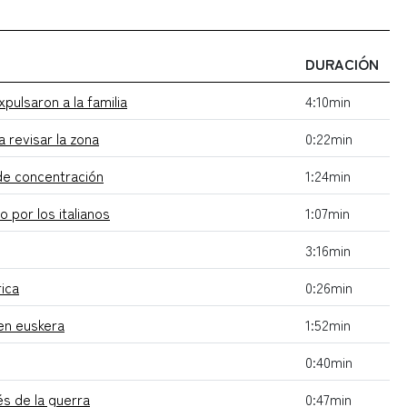
DURACIÓN
pulsaron a la familia
4:10min
a revisar la zona
0:22min
de concentración
1:24min
 por los italianos
1:07min
3:16min
rica
0:26min
 en euskera
1:52min
0:40min
és de la guerra
0:47min