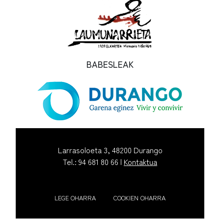
BABESLEAK
Larrasoloeta 3, 48200 Durango
Tel.: 94 681 80 66 |
Kontaktua
LEGE OHARRA
COOKIEN OHARRA