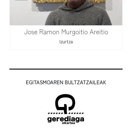
Jose Ramon Murgoitio Areitio
Izurtza
EGITASMOAREN BULTZATZAILEAK