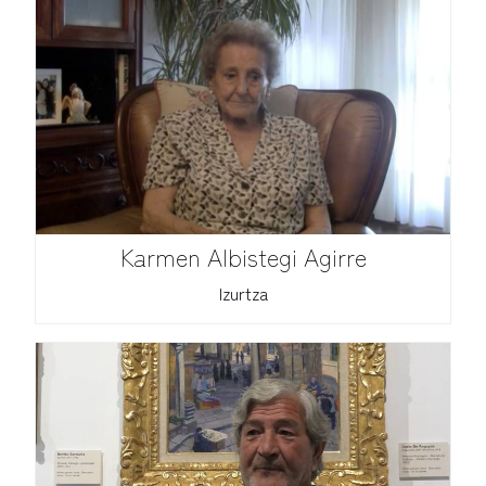
Karmen Albistegi Agirre
Izurtza