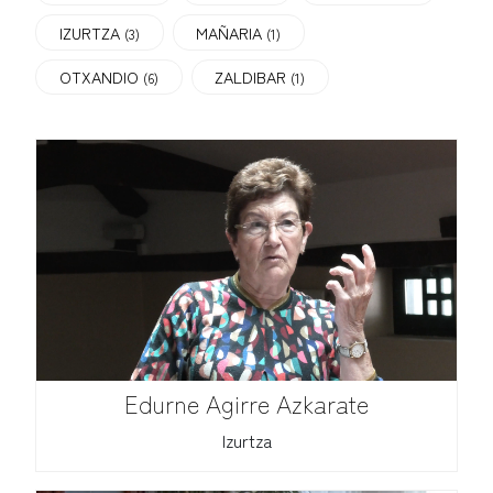
IZURTZA
MAÑARIA
(3)
(1)
OTXANDIO
ZALDIBAR
(6)
(1)
Edurne Agirre Azkarate
Izurtza