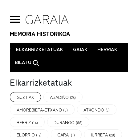
MEMORIA HISTORIKOA
.
ELKARRIZKETATUAK
GAIAK
HERRIAK
BILATU
Elkarrizketatuak
GUZTIAK
ABADIÑO
(25)
AMOREBIETA-ETXANO
ATXONDO
(8)
(9)
BERRIZ
DURANGO
(14)
(88)
ELORRIO
GARAI
IURRETA
(12)
(1)
(28)