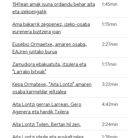
1941ean amak isuna ordaindu behar aita
1:45min
eta izekoengatik
Ama bakarrik zegoenez, izeko-osaba
1:15min
eurenera bizitzera joan
Eusebio Ormaetxe, amaren osaba,
2:27min
EAJren juntako burua
Zamudiora ebakuatuta, itzulera eta
1:17min
"Larrako bitxiak"
Kepa Ormatexe, "Aita Lontzi" amaren
3:22min
osaba karmeldar jeltzalea
Aita Lontzi gerran Larrean. Gero
4:42min
Agenera eta handik Txilera
Aita Lontzi Txilen. Bertan hil zen.
2:24min
Aita Lontzi idazle eta euskaltzalea
1:36min