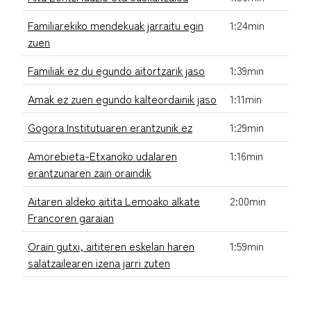
Familiarekiko mendekuak jarraitu egin
1:24min
zuen
Familiak ez du egundo aitortzarik jaso
1:39min
Amak ez zuen egundo kalteordainik jaso
1:11min
Gogora Institutuaren erantzunik ez
1:29min
Amorebieta-Etxanoko udalaren
1:16min
erantzunaren zain oraindik
Aitaren aldeko aitita Lemoako alkate
2:00min
Francoren garaian
Orain gutxi, aititeren eskelan haren
1:59min
salatzailearen izena jarri zuten