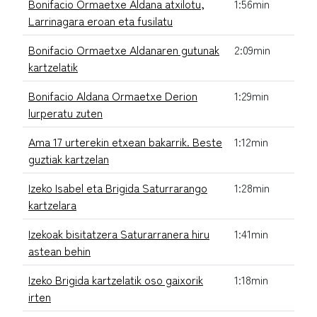
Bonifacio Ormaetxe Aldana atxilotu,
1:56min
Larrinagara eroan eta fusilatu
Bonifacio Ormaetxe Aldanaren gutunak
2:09min
kartzelatik
Bonifacio Aldana Ormaetxe Derion
1:29min
lurperatu zuten
Ama 17 urterekin etxean bakarrik. Beste
1:12min
guztiak kartzelan
Izeko Isabel eta Brigida Saturrarango
1:28min
kartzelara
Izekoak bisitatzera Saturarranera hiru
1:41min
astean behin
Izeko Brigida kartzelatik oso gaixorik
1:18min
irten