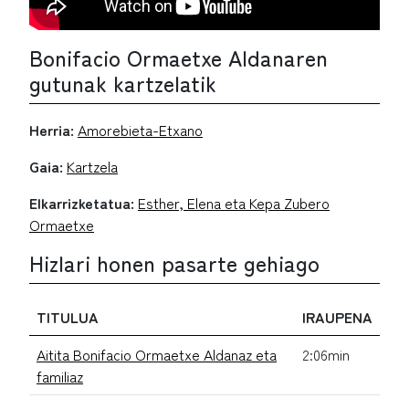
Bonifacio Ormaetxe Aldanaren
gutunak kartzelatik
Herria:
Amorebieta-Etxano
Gaia:
Kartzela
Elkarrizketatua:
Esther, Elena eta Kepa Zubero
Ormaetxe
Hizlari honen pasarte gehiago
TITULUA
IRAUPENA
Aitita Bonifacio Ormaetxe Aldanaz eta
2:06min
familiaz