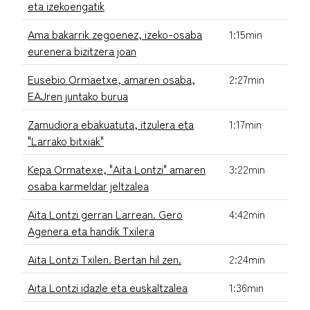
eta izekoengatik
Ama bakarrik zegoenez, izeko-osaba
1:15min
eurenera bizitzera joan
Eusebio Ormaetxe, amaren osaba,
2:27min
EAJren juntako burua
Zamudiora ebakuatuta, itzulera eta
1:17min
"Larrako bitxiak"
Kepa Ormatexe, "Aita Lontzi" amaren
3:22min
osaba karmeldar jeltzalea
Aita Lontzi gerran Larrean. Gero
4:42min
Agenera eta handik Txilera
Aita Lontzi Txilen. Bertan hil zen.
2:24min
Aita Lontzi idazle eta euskaltzalea
1:36min