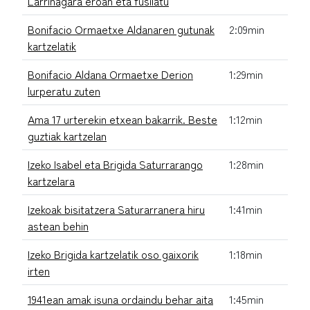
Larrinagara eroan eta fusilatu
Bonifacio Ormaetxe Aldanaren gutunak
2:09min
kartzelatik
Bonifacio Aldana Ormaetxe Derion
1:29min
lurperatu zuten
Ama 17 urterekin etxean bakarrik. Beste
1:12min
guztiak kartzelan
Izeko Isabel eta Brigida Saturrarango
1:28min
kartzelara
Izekoak bisitatzera Saturarranera hiru
1:41min
astean behin
Izeko Brigida kartzelatik oso gaixorik
1:18min
irten
1941ean amak isuna ordaindu behar aita
1:45min