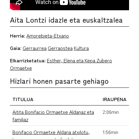
Aita Lontzi idazle eta euskaltzalea
Herria:
Amorebieta-Etxano
Gaia:
Gerraurrea
Gerraostea
Kultura
Elkarrizketatua:
Esther, Elena eta Kepa Zubero
Ormaetxe
Hizlari honen pasarte gehiago
TITULUA
IRAUPENA
Aitita Bonifacio Ormaetxe Aldanaz eta
2:06min
familiaz
Bonifacio Ormaetxe Aldana atxilotu,
1:56min