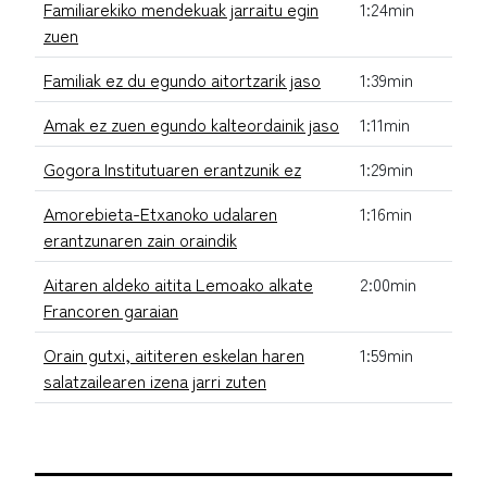
Familiarekiko mendekuak jarraitu egin
1:24min
zuen
Familiak ez du egundo aitortzarik jaso
1:39min
Amak ez zuen egundo kalteordainik jaso
1:11min
Gogora Institutuaren erantzunik ez
1:29min
Amorebieta-Etxanoko udalaren
1:16min
erantzunaren zain oraindik
Aitaren aldeko aitita Lemoako alkate
2:00min
Francoren garaian
Orain gutxi, aititeren eskelan haren
1:59min
salatzailearen izena jarri zuten