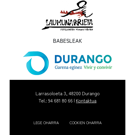
BABESLEAK
Larrasoloeta 3, 48200 Durango
Tel.: 94 681 80 66 |
Kontaktua
LEGE OHARRA
COOKIEN OHARRA