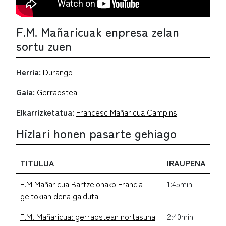
F.M. Mañaricuak enpresa zelan
sortu zuen
Herria:
Durango
Gaia:
Gerraostea
Elkarrizketatua:
Francesc Mañaricua Campins
Hizlari honen pasarte gehiago
TITULUA
IRAUPENA
F.M Mañaricua Bartzelonako Francia
1:45min
geltokian dena galduta
F.M. Mañaricua: gerraostean nortasuna
2:40min