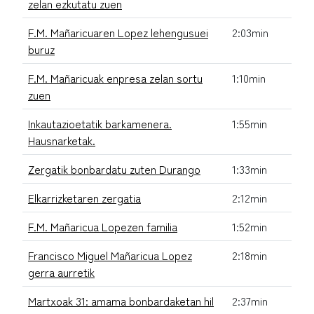
zelan ezkutatu zuen
F.M. Mañaricuaren Lopez lehengusuei
2:03min
buruz
F.M. Mañaricuak enpresa zelan sortu
1:10min
zuen
Inkautazioetatik barkamenera.
1:55min
Hausnarketak.
Zergatik bonbardatu zuten Durango
1:33min
Elkarrizketaren zergatia
2:12min
F.M. Mañaricua Lopezen familia
1:52min
Francisco Miguel Mañaricua Lopez
2:18min
gerra aurretik
Martxoak 31: amama bonbardaketan hil
2:37min