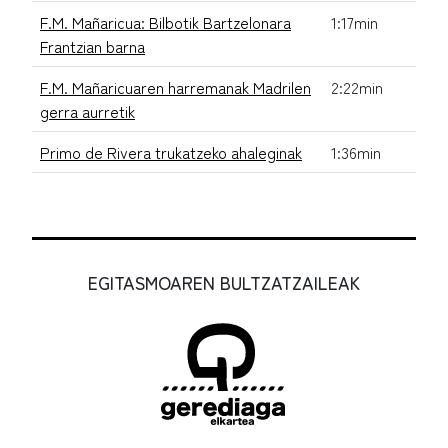
F.M. Mañaricua: Bilbotik Bartzelonara
1:17min
Frantzian barna
F.M. Mañaricuaren harremanak Madrilen
2:22min
gerra aurretik
Primo de Rivera trukatzeko ahaleginak
1:36min
EGITASMOAREN BULTZATZAILEAK