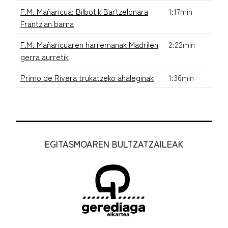
F.M. Mañaricua: Bilbotik Bartzelonara
1:17min
Frantzian barna
F.M. Mañaricuaren harremanak Madrilen
2:22min
gerra aurretik
Primo de Rivera trukatzeko ahaleginak
1:36min
EGITASMOAREN BULTZATZAILEAK