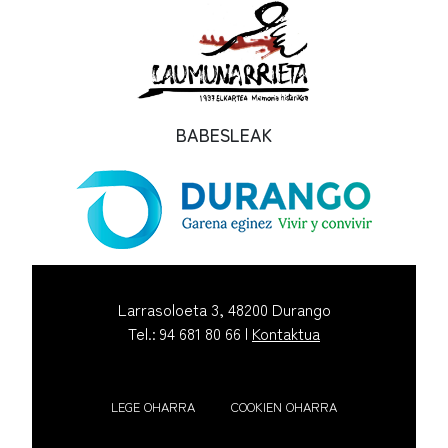
BABESLEAK
Larrasoloeta 3, 48200 Durango
Tel.: 94 681 80 66 |
Kontaktua
LEGE OHARRA
COOKIEN OHARRA