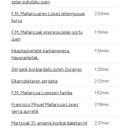
zelan ezkutatu zuen
F.M. Mañaricuaren Lopez lehengusuei
2:03min
buruz
F.M. Mañaricuak enpresa zelan sortu
1:10min
zuen
Inkautazioetatik barkamenera.
1:55min
Hausnarketak.
Zergatik bonbardatu zuten Durango
1:33min
Elkarrizketaren zergatia
2:12min
F.M. Mañaricua Lopezen familia
1:52min
Francisco Miguel Mañaricua Lopez
2:18min
gerra aurretik
Martxoak 31: amama bonbardaketan hil
2:37min