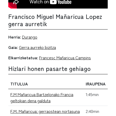
Francisco Miguel Mañaricua Lopez
gerra aurretik
Herria:
Durango
Gaia:
Gerra aurreko bizitza
Elkarrizketatua:
Francesc Mañaricua Campins
Hizlari honen pasarte gehiago
TITULUA
IRAUPENA
F.M Mañaricua Bartzelonako Francia
1:45min
geltokian dena galduta
F.M. Mañaricua: gerraostean nortasuna
2:40min