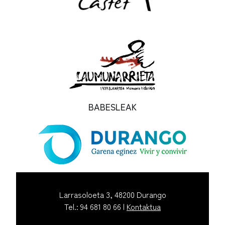
BABESLEAK
Larrasoloeta 3, 48200 Durango
Tel.: 94 681 80 66 |
Kontaktua