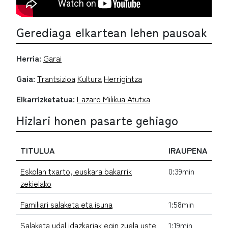
Gerediaga elkartean lehen pausoak
Herria:
Garai
Gaia:
Trantsizioa
Kultura
Herrigintza
Elkarrizketatua:
Lazaro Milikua Atutxa
Hizlari honen pasarte gehiago
TITULUA
IRAUPENA
Eskolan txarto, euskara bakarrik
0:39min
zekielako
Familiari salaketa eta isuna
1:58min
Salaketa udal idazkariak egin zuela uste
1:19min