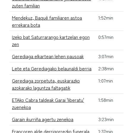
zuten familian
Mendekuz, Baqué familiaren astoa
1:52min
errekara bota
Izeko bat Saturrarango kartzelan egon
0:57min
zen
Gerediaga elkartean lehen pausoak
3:07min
Lete eta Gerediagako belaunaldi berria
2:38min
Gerediaga zorpetuta, euskarazko
1:07min
azokarako laguntza faltagatik
ETAko Cabra taldeak Garai 'liberatu'
1:58min
zuenekoa
Garain ikurriña agertu zenekoa
3:23min
Francoren alde derrigorrezko funerala
1:37min