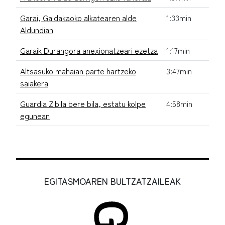
Garai, Galdakaoko alkatearen alde
1:33min
Aldundian
Garaik Durangora anexionatzeari ezetza
1:17min
Altsasuko mahaian parte hartzeko
3:47min
saiakera
Guardia Zibila bere bila, estatu kolpe
4:58min
egunean
EGITASMOAREN BULTZATZAILEAK