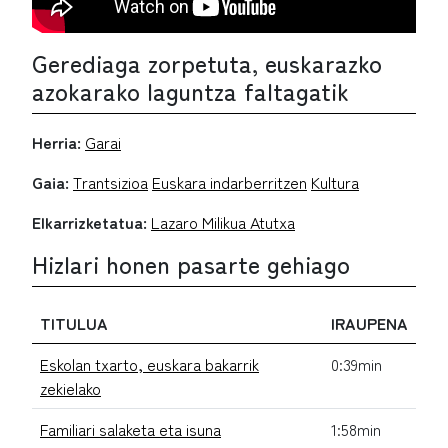
Gerediaga zorpetuta, euskarazko
azokarako laguntza faltagatik
Herria:
Garai
Gaia:
Trantsizioa
Euskara indarberritzen
Kultura
Elkarrizketatua:
Lazaro Milikua Atutxa
Hizlari honen pasarte gehiago
TITULUA
IRAUPENA
Eskolan txarto, euskara bakarrik
0:39min
zekielako
Familiari salaketa eta isuna
1:58min