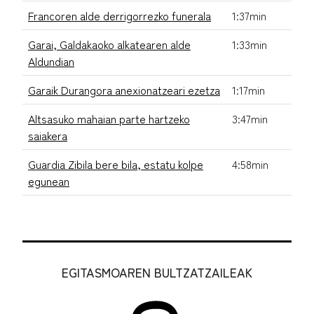
Francoren alde derrigorrezko funerala
1:37min
Garai, Galdakaoko alkatearen alde
1:33min
Aldundian
Garaik Durangora anexionatzeari ezetza
1:17min
Altsasuko mahaian parte hartzeko
3:47min
saiakera
Guardia Zibila bere bila, estatu kolpe
4:58min
egunean
EGITASMOAREN BULTZATZAILEAK