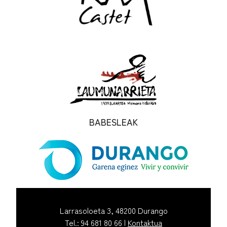
BABESLEAK
Larrasoloeta 3, 48200 Durango
Tel.: 94 681 80 66 |
Kontaktua