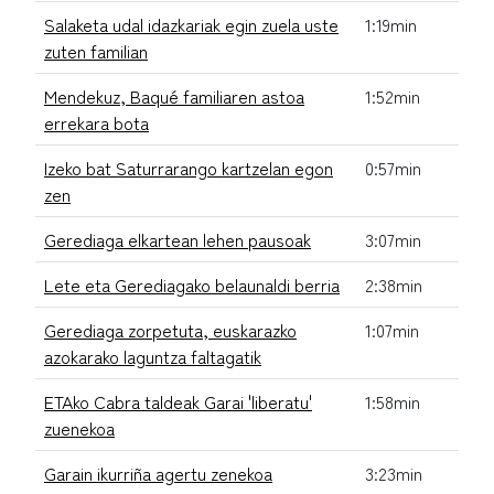
Salaketa udal idazkariak egin zuela uste
1:19min
zuten familian
Mendekuz, Baqué familiaren astoa
1:52min
errekara bota
Izeko bat Saturrarango kartzelan egon
0:57min
zen
Gerediaga elkartean lehen pausoak
3:07min
Lete eta Gerediagako belaunaldi berria
2:38min
Gerediaga zorpetuta, euskarazko
1:07min
azokarako laguntza faltagatik
ETAko Cabra taldeak Garai 'liberatu'
1:58min
zuenekoa
Garain ikurriña agertu zenekoa
3:23min