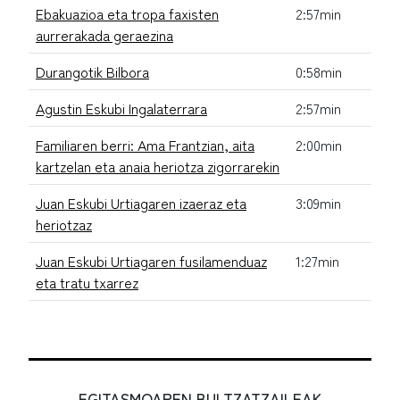
Ebakuazioa eta tropa faxisten
2:57min
aurrerakada geraezina
Durangotik Bilbora
0:58min
Agustin Eskubi Ingalaterrara
2:57min
Familiaren berri: Ama Frantzian, aita
2:00min
kartzelan eta anaia heriotza zigorrarekin
Juan Eskubi Urtiagaren izaeraz eta
3:09min
heriotzaz
Juan Eskubi Urtiagaren fusilamenduaz
1:27min
eta tratu txarrez
EGITASMOAREN BULTZATZAILEAK