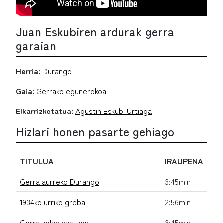
Juan Eskubiren ardurak gerra
garaian
Herria:
Durango
Gaia:
Gerrako egunerokoa
Elkarrizketatua:
Agustin Eskubi Urtiaga
Hizlari honen pasarte gehiago
TITULUA
IRAUPENA
Gerra aurreko Durango
3:45min
1934ko urriko greba
2:56min
Gerra zelan hasi zen
3:45min