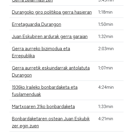
Durangoko giro politikoa gerra hasieran
1:18min
Erretaguardia Durangon
1:50min
Juan Eskubiren ardurak gerra garaian
1:32min
Gerra aurreko bizimodua eta
2:03min
Errepublika
Gerra aurretik eskuindarrak antolatuta
1:07min
Durangon
1936ko Iraileko bonbardaketa eta
4:24min
fusilamenduak
Martxoaren 31ko bonbardaketa
1:33min
Bonbardaketaren ostean Juan Eskubik
4:21min
zer egin zuen