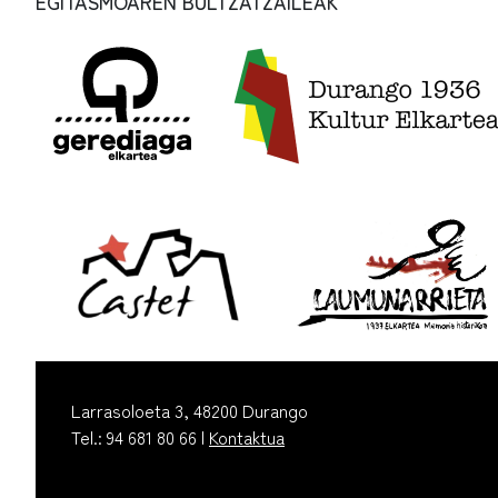
EGITASMOAREN BULTZATZAILEAK
Larrasoloeta 3, 48200 Durango
Tel.: 94 681 80 66 |
Kontaktua