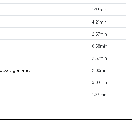
1:33min
4:21min
2:57min
0:58min
2:57min
iotza zigorrarekin
2:00min
3:09min
1:27min