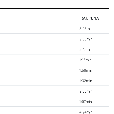
IRAUPENA
3:45min
2:56min
3:45min
1:18min
1:50min
1:32min
2:03min
1:07min
4:24min