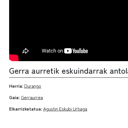
Gerra aurretik eskuindarrak anto
Herria:
Durango
Gaia:
Gerraurrea
Elkarrizketatua:
Agustin Eskubi Urtiaga