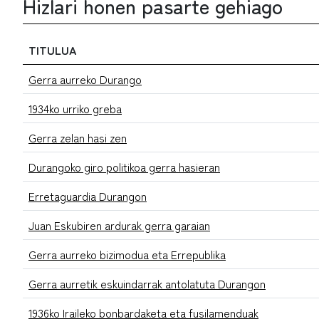
Hizlari honen pasarte gehiago
TITULUA
Gerra aurreko Durango
1934ko urriko greba
Gerra zelan hasi zen
Durangoko giro politikoa gerra hasieran
Erretaguardia Durangon
Juan Eskubiren ardurak gerra garaian
Gerra aurreko bizimodua eta Errepublika
Gerra aurretik eskuindarrak antolatuta Durangon
1936ko Iraileko bonbardaketa eta fusilamenduak