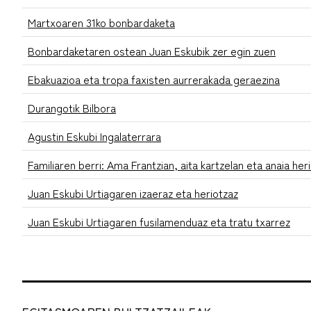
Martxoaren 31ko bonbardaketa
Bonbardaketaren ostean Juan Eskubik zer egin zuen
Ebakuazioa eta tropa faxisten aurrerakada geraezina
Durangotik Bilbora
Agustin Eskubi Ingalaterrara
Familiaren berri: Ama Frantzian, aita kartzelan eta anaia her
Juan Eskubi Urtiagaren izaeraz eta heriotzaz
Juan Eskubi Urtiagaren fusilamenduaz eta tratu txarrez