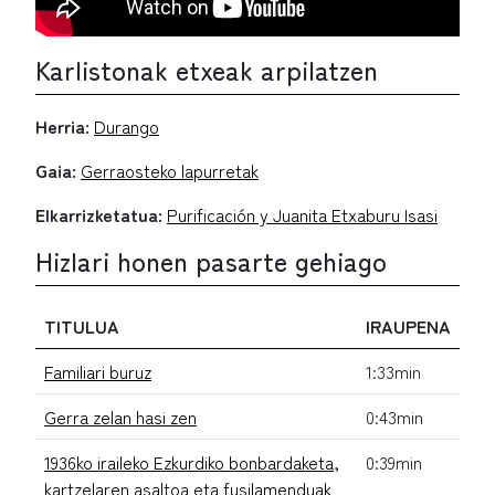
Karlistonak etxeak arpilatzen
Herria:
Durango
Gaia:
Gerraosteko lapurretak
Elkarrizketatua:
Purificación y Juanita Etxaburu Isasi
Hizlari honen pasarte gehiago
TITULUA
IRAUPENA
Familiari buruz
1:33min
Gerra zelan hasi zen
0:43min
1936ko iraileko Ezkurdiko bonbardaketa,
0:39min
kartzelaren asaltoa eta fusilamenduak