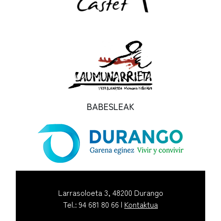
BABESLEAK
Larrasoloeta 3, 48200 Durango
Tel.: 94 681 80 66 |
Kontaktua