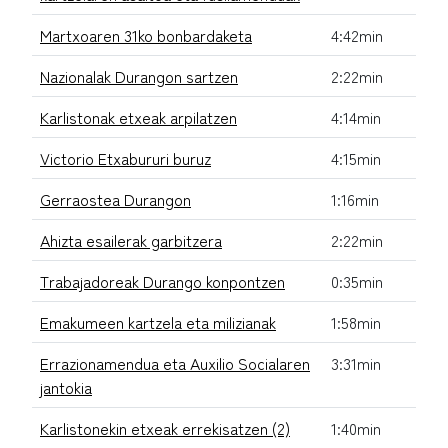
Martxoaren 31ko bonbardaketa
4:42min
Nazionalak Durangon sartzen
2:22min
Karlistonak etxeak arpilatzen
4:14min
Victorio Etxabururi buruz
4:15min
Gerraostea Durangon
1:16min
Ahizta esailerak garbitzera
2:22min
Trabajadoreak Durango konpontzen
0:35min
Emakumeen kartzela eta milizianak
1:58min
Errazionamendua eta Auxilio Socialaren
3:31min
jantokia
Karlistonekin etxeak errekisatzen (2)
1:40min