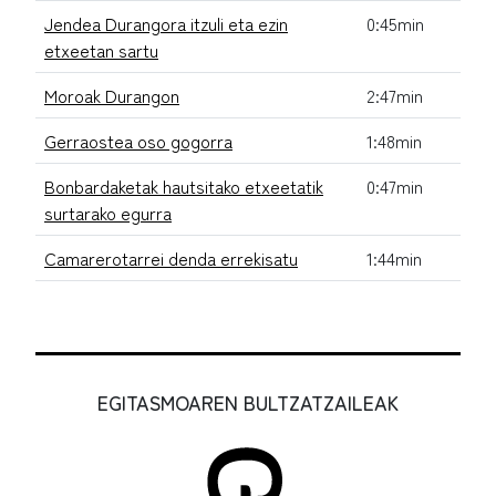
Jendea Durangora itzuli eta ezin
0:45min
etxeetan sartu
Moroak Durangon
2:47min
Gerraostea oso gogorra
1:48min
Bonbardaketak hautsitako etxeetatik
0:47min
surtarako egurra
Camarerotarrei denda errekisatu
1:44min
EGITASMOAREN BULTZATZAILEAK