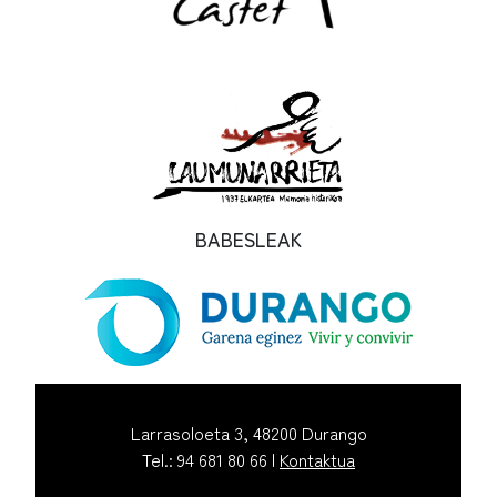
BABESLEAK
Larrasoloeta 3, 48200 Durango
Tel.: 94 681 80 66 |
Kontaktua