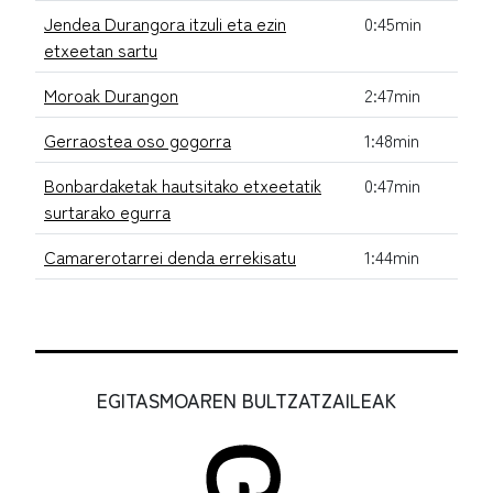
Jendea Durangora itzuli eta ezin
0:45min
etxeetan sartu
Moroak Durangon
2:47min
Gerraostea oso gogorra
1:48min
Bonbardaketak hautsitako etxeetatik
0:47min
surtarako egurra
Camarerotarrei denda errekisatu
1:44min
EGITASMOAREN BULTZATZAILEAK