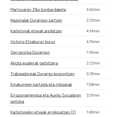
Martxoaren 31ko bonbardaketa
4:42min
Nazionalak Durangon sartzen
2:22min
Karlistonak etxeak arpilatzen
4:14min
Victorio Etxabururi buruz
4:15min
Gerraostea Durangon
1:16min
Ahizta esailerak garbitzera
2:22min
Trabajadoreak Durango konpontzen
0:35min
Emakumeen kartzela eta milizianak
1:58min
Errazionamendua eta Auxilio Socialaren
3:31min
jantokia
Karlistonekin etxeak errekisatzen (2)
1:40min