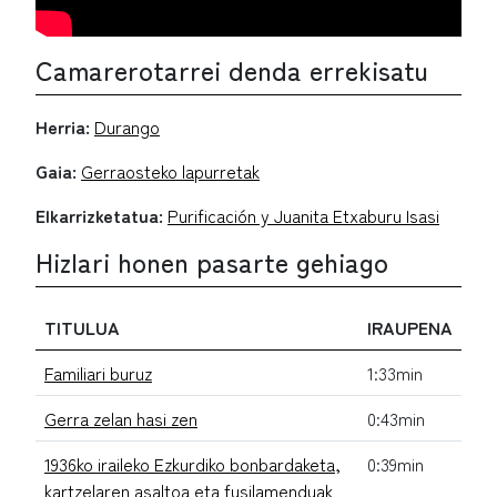
Camarerotarrei denda errekisatu
Herria:
Durango
Gaia:
Gerraosteko lapurretak
Elkarrizketatua:
Purificación y Juanita Etxaburu Isasi
Hizlari honen pasarte gehiago
TITULUA
IRAUPENA
Familiari buruz
1:33min
Gerra zelan hasi zen
0:43min
1936ko iraileko Ezkurdiko bonbardaketa,
0:39min
kartzelaren asaltoa eta fusilamenduak