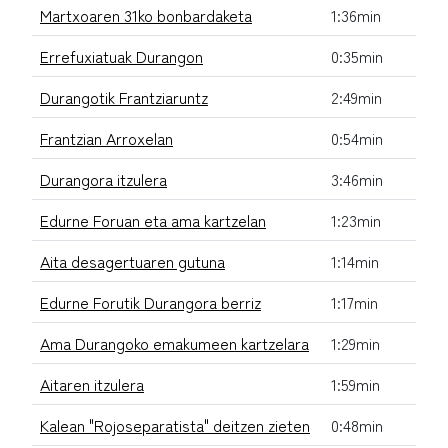
Martxoaren 31ko bonbardaketa
1:36min
Errefuxiatuak Durangon
0:35min
Durangotik Frantziaruntz
2:49min
Frantzian Arroxelan
0:54min
Durangora itzulera
3:46min
Edurne Foruan eta ama kartzelan
1:23min
Aita desagertuaren gutuna
1:14min
Edurne Forutik Durangora berriz
1:17min
Ama Durangoko emakumeen kartzelara
1:29min
Aitaren itzulera
1:59min
Kalean "Rojoseparatista" deitzen zieten
0:48min