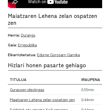
Maiatzaren Lehena zelan ospatzen
zen
Herria:
Durango
Gaia:
Errepublika
Elkarrizketatua:
Edurne Gorosarri Garnika
Hizlari honen pasarte gehiago
TITULUA
IRAUPENA
Gurasoen ideologiaz
0:55min
Maiatzaren Lehena zelan ospatzen zen
0:44min
Soldatak eta amama Xixili emagina
0:44min