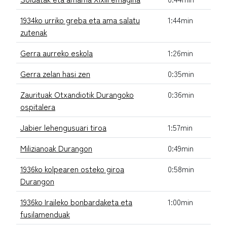
1934ko urriko greba eta ama salatu
1:44min
zutenak
Gerra aurreko eskola
1:26min
Gerra zelan hasi zen
0:35min
Zaurituak Otxandiotik Durangoko
0:36min
ospitalera
Jabier lehengusuari tiroa
1:57min
Milizianoak Durangon
0:49min
1936ko kolpearen osteko giroa
0:58min
Durangon
1936ko Iraileko bonbardaketa eta
1:00min
fusilamenduak