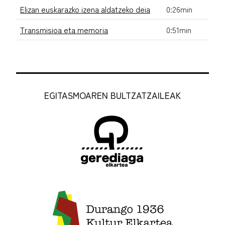
Elizan euskarazko izena aldatzeko deia
0:26min
Transmisioa eta memoria
0:51min
EGITASMOAREN BULTZATZAILEAK