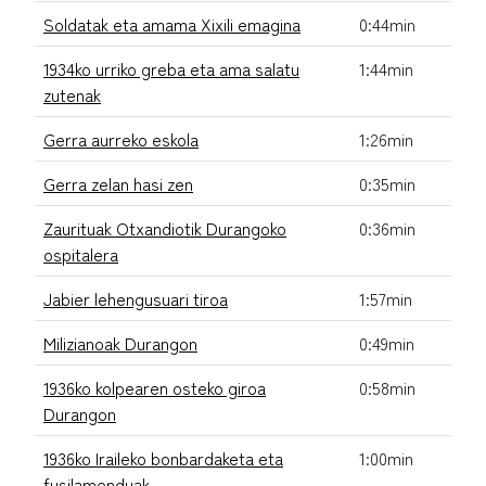
Soldatak eta amama Xixili emagina
0:44min
1934ko urriko greba eta ama salatu
1:44min
zutenak
Gerra aurreko eskola
1:26min
Gerra zelan hasi zen
0:35min
Zaurituak Otxandiotik Durangoko
0:36min
ospitalera
Jabier lehengusuari tiroa
1:57min
Milizianoak Durangon
0:49min
1936ko kolpearen osteko giroa
0:58min
Durangon
1936ko Iraileko bonbardaketa eta
1:00min
fusilamenduak