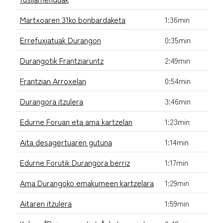
Martxoaren 31ko bonbardaketa
1:36min
Errefuxiatuak Durangon
0:35min
Durangotik Frantziaruntz
2:49min
Frantzian Arroxelan
0:54min
Durangora itzulera
3:46min
Edurne Foruan eta ama kartzelan
1:23min
Aita desagertuaren gutuna
1:14min
Edurne Forutik Durangora berriz
1:17min
Ama Durangoko emakumeen kartzelara
1:29min
Aitaren itzulera
1:59min