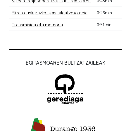
Kalean "Rojoseparatista" deitzen zieten
0:48min
Elizan euskarazko izena aldatzeko deia
0:26min
Transmisioa eta memoria
0:51min
EGITASMOAREN BULTZATZAILEAK