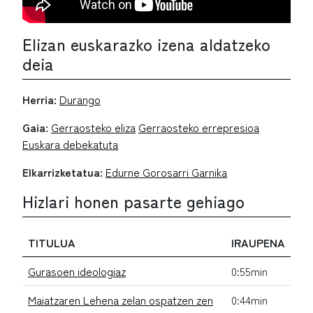
Elizan euskarazko izena aldatzeko
deia
Herria:
Durango
Gaia:
Gerraosteko eliza
Gerraosteko errepresioa
Euskara debekatuta
Elkarrizketatua:
Edurne Gorosarri Garnika
Hizlari honen pasarte gehiago
TITULUA
IRAUPENA
Gurasoen ideologiaz
0:55min
Maiatzaren Lehena zelan ospatzen zen
0:44min