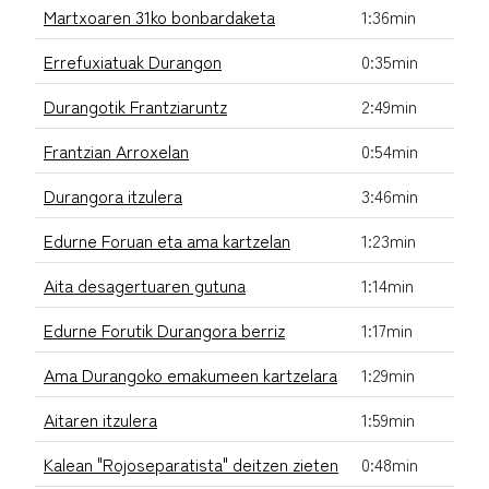
Martxoaren 31ko bonbardaketa
1:36min
Errefuxiatuak Durangon
0:35min
Durangotik Frantziaruntz
2:49min
Frantzian Arroxelan
0:54min
Durangora itzulera
3:46min
Edurne Foruan eta ama kartzelan
1:23min
Aita desagertuaren gutuna
1:14min
Edurne Forutik Durangora berriz
1:17min
Ama Durangoko emakumeen kartzelara
1:29min
Aitaren itzulera
1:59min
Kalean "Rojoseparatista" deitzen zieten
0:48min