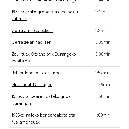
1934ko urriko greba eta ama salatu
1:44min
zutenak
Gerra aurreko eskola
1:26min
Gerra zelan hasi zen
0:35min
Zaurituak Otxandiotik Durangoko
0:36min
ospitalera
Jabier lehengusuari tiroa
1:57min
Milizianoak Durangon
0:49min
1936ko kolpearen osteko giroa
0:58min
Durangon
1936ko Iraileko bonbardaketa eta
1:00min
fusilamenduak