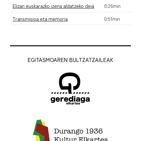
Elizan euskarazko izena aldatzeko deia
0:26min
Transmisioa eta memoria
0:51min
EGITASMOAREN BULTZATZAILEAK