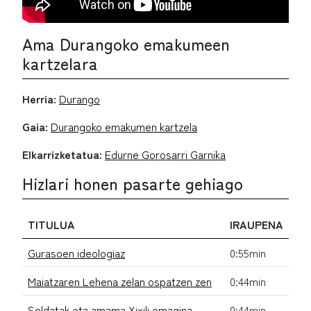
Ama Durangoko emakumeen
kartzelara
Herria:
Durango
Gaia:
Durangoko emakumen kartzela
Elkarrizketatua:
Edurne Gorosarri Garnika
Hizlari honen pasarte gehiago
TITULUA
IRAUPENA
Gurasoen ideologiaz
0:55min
Maiatzaren Lehena zelan ospatzen zen
0:44min
Soldatak eta amama Xixili emagina
0:44min