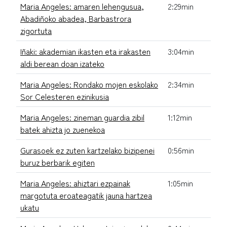
Maria Angeles: amaren lehengusua,
2:29min
Abadiñoko abadea, Barbastrora
zigortuta
Iñaki: akademian ikasten eta irakasten
3:04min
aldi berean doan izateko
Maria Angeles: Rondako mojen eskolako
2:34min
Sor Celesteren ezinikusia
Maria Angeles: zineman guardia zibil
1:12min
batek ahizta jo zuenekoa
Gurasoek ez zuten kartzelako bizipenei
0:56min
buruz berbarik egiten
Maria Angeles: ahiztari ezpainak
1:05min
margotuta eroateagatik jauna hartzea
ukatu