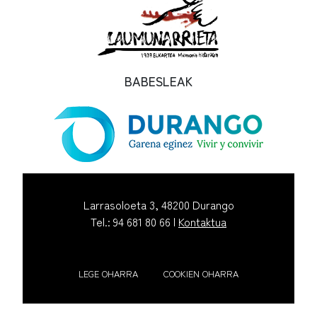
BABESLEAK
Larrasoloeta 3, 48200 Durango
Tel.: 94 681 80 66 |
Kontaktua
LEGE OHARRA
COOKIEN OHARRA