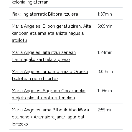
kolonia Inglaterran
Iñaki: Inglaterratik Bilbora itzulera
1:37min
Maria Angeles: Bilbon geratu ziren. Aita
5:09min
kanpoan eta ama eta ahizta nagusia
atxilotu
Maria Angeles: aita itzuli zenean
1:24min
Larrinagako kartzelara preso
Maria Angeles: ama eta ahizta Orueko
3:00min
txaletean pero bi urtez
Maria Angeles: Sagrado Corazoneko
1:09min
mojek eskolatik bota zutenekoa
Maria Angeles: ama Bilbotik Abadiñora
2:59min
eta handik Aramaiora janari apur bat
lortzeko