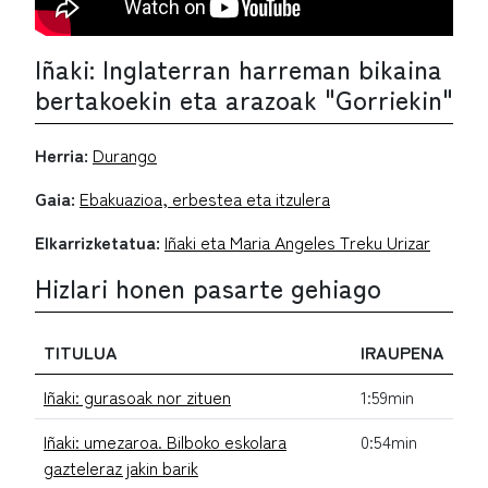
Iñaki: Inglaterran harreman bikaina
bertakoekin eta arazoak "Gorriekin"
Herria:
Durango
Gaia:
Ebakuazioa, erbestea eta itzulera
Elkarrizketatua:
Iñaki eta Maria Angeles Treku Urizar
Hizlari honen pasarte gehiago
TITULUA
IRAUPENA
Iñaki: gurasoak nor zituen
1:59min
Iñaki: umezaroa. Bilboko eskolara
0:54min
gazteleraz jakin barik