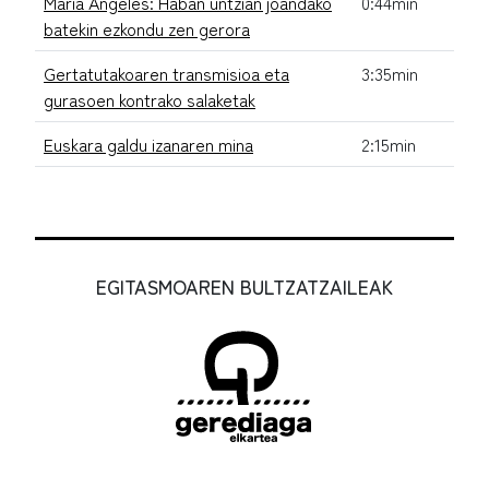
Maria Angeles: Haban untzian joandako
0:44min
batekin ezkondu zen gerora
Gertatutakoaren transmisioa eta
3:35min
gurasoen kontrako salaketak
Euskara galdu izanaren mina
2:15min
EGITASMOAREN BULTZATZAILEAK