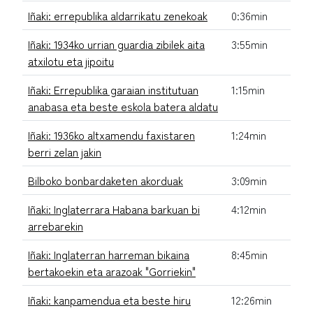
Iñaki: errepublika aldarrikatu zenekoak
0:36min
Iñaki: 1934ko urrian guardia zibilek aita
3:55min
atxilotu eta jipoitu
Iñaki: Errepublika garaian institutuan
1:15min
anabasa eta beste eskola batera aldatu
Iñaki: 1936ko altxamendu faxistaren
1:24min
berri zelan jakin
Bilboko bonbardaketen akorduak
3:09min
Iñaki: Inglaterrara Habana barkuan bi
4:12min
arrebarekin
Iñaki: Inglaterran harreman bikaina
8:45min
bertakoekin eta arazoak "Gorriekin"
Iñaki: kanpamendua eta beste hiru
12:26min