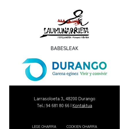
BABESLEAK
Larrasoloeta 3, 48200 Durango
Tel.: 94 681 80 66 |
Kontaktua
LEGE OHARRA
COOKIEN OHARRA