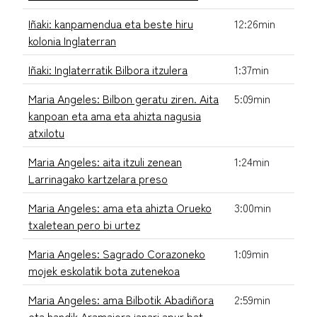
Iñaki: kanpamendua eta beste hiru
12:26min
kolonia Inglaterran
Iñaki: Inglaterratik Bilbora itzulera
1:37min
Maria Angeles: Bilbon geratu ziren. Aita
5:09min
kanpoan eta ama eta ahizta nagusia
atxilotu
Maria Angeles: aita itzuli zenean
1:24min
Larrinagako kartzelara preso
Maria Angeles: ama eta ahizta Orueko
3:00min
txaletean pero bi urtez
Maria Angeles: Sagrado Corazoneko
1:09min
mojek eskolatik bota zutenekoa
Maria Angeles: ama Bilbotik Abadiñora
2:59min
eta handik Aramaiora janari apur bat