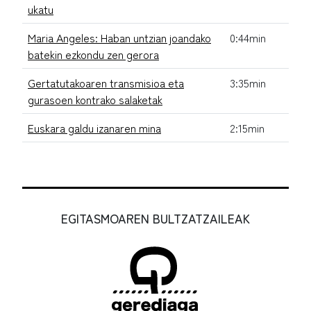
ukatu
Maria Angeles: Haban untzian joandako
0:44min
batekin ezkondu zen gerora
Gertatutakoaren transmisioa eta
3:35min
gurasoen kontrako salaketak
Euskara galdu izanaren mina
2:15min
EGITASMOAREN BULTZATZAILEAK