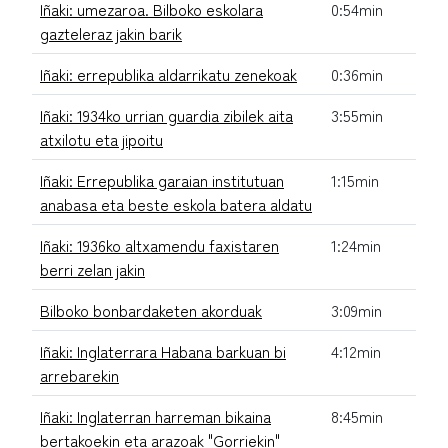
Iñaki: umezaroa. Bilboko eskolara
0:54min
gazteleraz jakin barik
Iñaki: errepublika aldarrikatu zenekoak
0:36min
Iñaki: 1934ko urrian guardia zibilek aita
3:55min
atxilotu eta jipoitu
Iñaki: Errepublika garaian institutuan
1:15min
anabasa eta beste eskola batera aldatu
Iñaki: 1936ko altxamendu faxistaren
1:24min
berri zelan jakin
Bilboko bonbardaketen akorduak
3:09min
Iñaki: Inglaterrara Habana barkuan bi
4:12min
arrebarekin
Iñaki: Inglaterran harreman bikaina
8:45min
bertakoekin eta arazoak "Gorriekin"