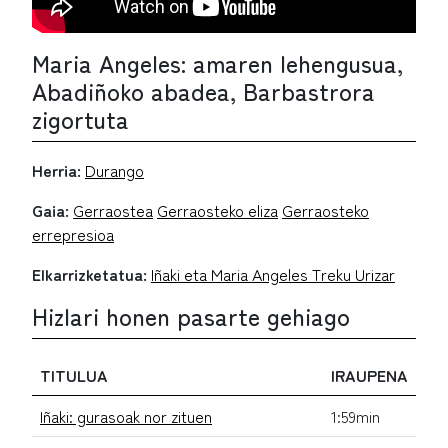
Maria Angeles: amaren lehengusua,
Abadiñoko abadea, Barbastrora
zigortuta
Herria:
Durango
Gaia:
Gerraostea
Gerraosteko eliza
Gerraosteko
errepresioa
Elkarrizketatua:
Iñaki eta Maria Angeles Treku Urizar
Hizlari honen pasarte gehiago
TITULUA
IRAUPENA
Iñaki: gurasoak nor zituen
1:59min