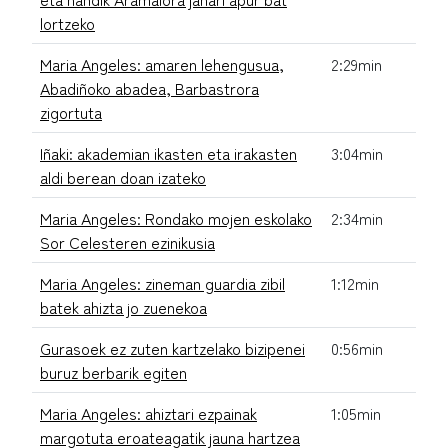
lortzeko
Maria Angeles: amaren lehengusua,
2:29min
Abadiñoko abadea, Barbastrora
zigortuta
Iñaki: akademian ikasten eta irakasten
3:04min
aldi berean doan izateko
Maria Angeles: Rondako mojen eskolako
2:34min
Sor Celesteren ezinikusia
Maria Angeles: zineman guardia zibil
1:12min
batek ahizta jo zuenekoa
Gurasoek ez zuten kartzelako bizipenei
0:56min
buruz berbarik egiten
Maria Angeles: ahiztari ezpainak
1:05min
margotuta eroateagatik jauna hartzea