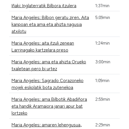
Iñaki: Inglaterratik Bilbora itzulera
1:37min
Maria Angeles: Bilbon geratu ziren. Aita
5:09min
kanpoan eta ama eta ahizta nagusia
atxilotu
Maria Angeles: aita itzuli zenean
1:24min
Larrinagako kartzelara preso
Maria Angeles: ama eta ahizta Orueko
3:00min
txaletean pero bi urtez
Maria Angeles: Sagrado Corazoneko
1:09min
mojek eskolatik bota zutenekoa
Maria Angeles: ama Bilbotik Abadiñora
2:59min
eta handik Aramaiora janari apur bat
lortzeko
Maria Angeles: amaren lehengusua,
2:29min