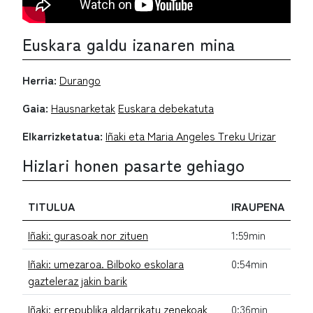
Euskara galdu izanaren mina
Herria:
Durango
Gaia:
Hausnarketak
Euskara debekatuta
Elkarrizketatua:
Iñaki eta Maria Angeles Treku Urizar
Hizlari honen pasarte gehiago
TITULUA
IRAUPENA
Iñaki: gurasoak nor zituen
1:59min
Iñaki: umezaroa. Bilboko eskolara
0:54min
gazteleraz jakin barik
Iñaki: errepublika aldarrikatu zenekoak
0:36min