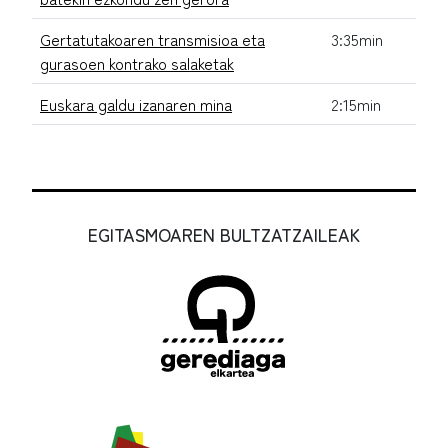
Gertatutakoaren transmisioa eta
3:35min
gurasoen kontrako salaketak
Euskara galdu izanaren mina
2:15min
EGITASMOAREN BULTZATZAILEAK