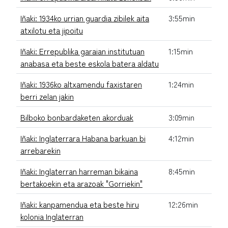
Iñaki: 1934ko urrian guardia zibilek aita
3:55min
atxilotu eta jipoitu
Iñaki: Errepublika garaian institutuan
1:15min
anabasa eta beste eskola batera aldatu
Iñaki: 1936ko altxamendu faxistaren
1:24min
berri zelan jakin
Bilboko bonbardaketen akorduak
3:09min
Iñaki: Inglaterrara Habana barkuan bi
4:12min
arrebarekin
Iñaki: Inglaterran harreman bikaina
8:45min
bertakoekin eta arazoak "Gorriekin"
Iñaki: kanpamendua eta beste hiru
12:26min
kolonia Inglaterran