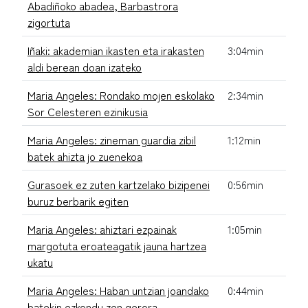
Abadiñoko abadea, Barbastrora
zigortuta
Iñaki: akademian ikasten eta irakasten
3:04min
aldi berean doan izateko
Maria Angeles: Rondako mojen eskolako
2:34min
Sor Celesteren ezinikusia
Maria Angeles: zineman guardia zibil
1:12min
batek ahizta jo zuenekoa
Gurasoek ez zuten kartzelako bizipenei
0:56min
buruz berbarik egiten
Maria Angeles: ahiztari ezpainak
1:05min
margotuta eroateagatik jauna hartzea
ukatu
Maria Angeles: Haban untzian joandako
0:44min
batekin ezkondu zen gerora