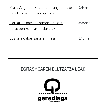
Maria Angeles: Haban untzian joandako
0:44min
batekin ezkondu zen gerora
Gertatutakoaren transmisioa eta
3:35min
gurasoen kontrako salaketak
Euskara galdu izanaren mina
2:15min
EGITASMOAREN BULTZATZAILEAK