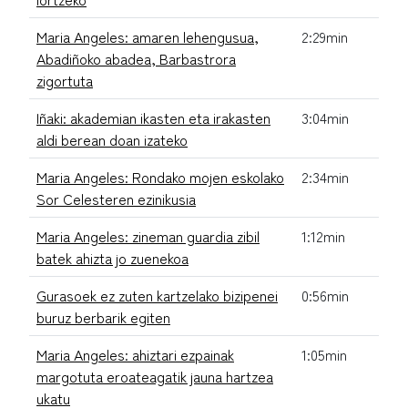
Maria Angeles: amaren lehengusua,
2:29min
Abadiñoko abadea, Barbastrora
zigortuta
Iñaki: akademian ikasten eta irakasten
3:04min
aldi berean doan izateko
Maria Angeles: Rondako mojen eskolako
2:34min
Sor Celesteren ezinikusia
Maria Angeles: zineman guardia zibil
1:12min
batek ahizta jo zuenekoa
Gurasoek ez zuten kartzelako bizipenei
0:56min
buruz berbarik egiten
Maria Angeles: ahiztari ezpainak
1:05min
margotuta eroateagatik jauna hartzea
ukatu