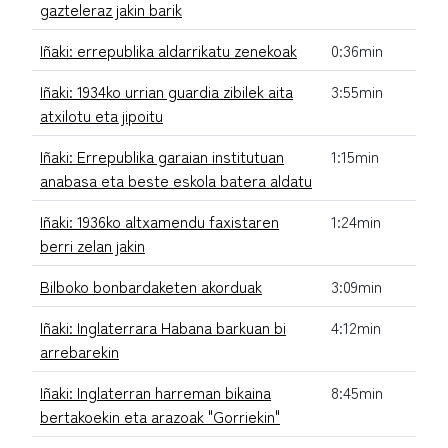
gazteleraz jakin barik
Iñaki: errepublika aldarrikatu zenekoak
0:36min
Iñaki: 1934ko urrian guardia zibilek aita
3:55min
atxilotu eta jipoitu
Iñaki: Errepublika garaian institutuan
1:15min
anabasa eta beste eskola batera aldatu
Iñaki: 1936ko altxamendu faxistaren
1:24min
berri zelan jakin
Bilboko bonbardaketen akorduak
3:09min
Iñaki: Inglaterrara Habana barkuan bi
4:12min
arrebarekin
Iñaki: Inglaterran harreman bikaina
8:45min
bertakoekin eta arazoak "Gorriekin"