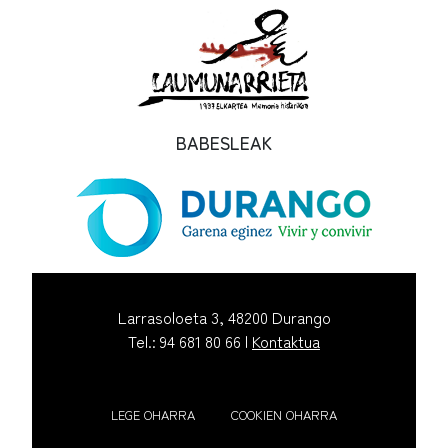
BABESLEAK
Larrasoloeta 3, 48200 Durango
Tel.: 94 681 80 66 |
Kontaktua
LEGE OHARRA
COOKIEN OHARRA