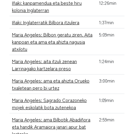
Iñaki: kanpamendua eta beste hiru
12:26min
kolonia Inglaterran
Iñaki: Inglaterratik Bilbora itzulera
1:37min
Maria Angeles: Bilbon geratu ziren. Aita
5:09min
kanpoan eta ama eta ahizta nagusia
atxilotu
Maria Angeles: aita itzuli zenean
1:24min
Larrinagako kartzelara preso
Maria Angeles: ama eta ahizta Orueko
3:00min
txaletean pero bi urtez
Maria Angeles: Sagrado Corazoneko
1:09min
mojek eskolatik bota zutenekoa
Maria Angeles: ama Bilbotik Abadiñora
2:59min
eta handik Aramaiora janari apur bat
lortzeko