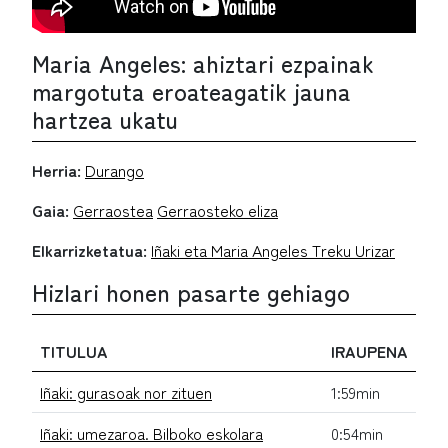
Maria Angeles: ahiztari ezpainak
margotuta eroateagatik jauna
hartzea ukatu
Herria:
Durango
Gaia:
Gerraostea
Gerraosteko eliza
Elkarrizketatua:
Iñaki eta Maria Angeles Treku Urizar
Hizlari honen pasarte gehiago
TITULUA
IRAUPENA
Iñaki: gurasoak nor zituen
1:59min
Iñaki: umezaroa. Bilboko eskolara
0:54min