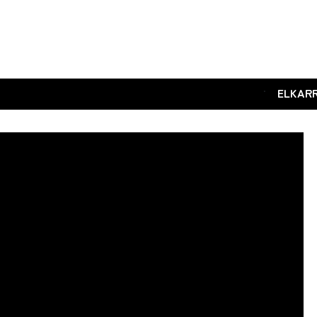
.
ELKAR