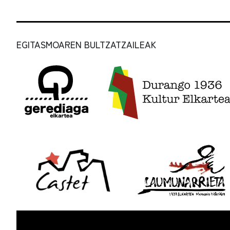
EGITASMOAREN BULTZATZAILEAK