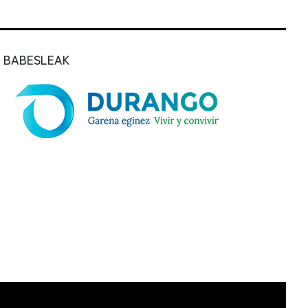
BABESLEAK