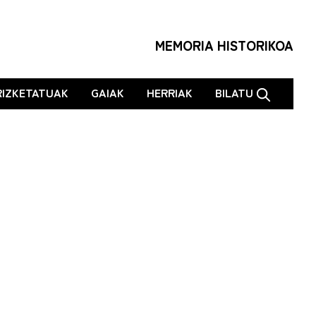
MEMORIA HISTORIKOA
RIZKETATUAK
GAIAK
HERRIAK
BILATU