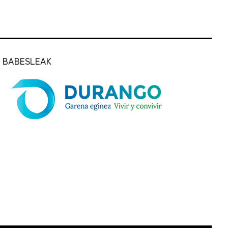
BABESLEAK