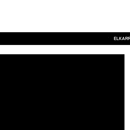
.
ELKAR