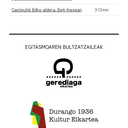
Gasteiztik Bilbo aldera. Beti ihesean
3:12min
EGITASMOAREN BULTZATZAILEAK