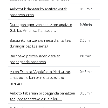
Anbototik danatariko antifrankistak
0:56min
pasatzen ziren
Durangon agertzen hasi ziren apaizak:
1:26min
Gabika, Amuriza, Kaltzada…
Basauriko kartzelako ihesaldia: tartean
2:05min
durangar bat (Zelaieta)
Burgosko prozesuaren garaian
1:07min
propaganda banatzen
Miren Erdoiza "Apata" eta Mari Urizar,
0:43min
ama, beti elkarrekin eta ezkutuko
lanetan
Anboto tabernan propaganda banatzen
3:30min
zen, presoentzako dirua bildu…