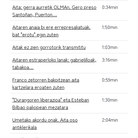
Aita: gerra aurretik OLMAn. Gero preso
0:34min
Santoñan, Puerton…
Aitaren anaia bi ere errepresaliatuak.
1:50min
bat "erotu" egin zuten
Aitak ez zien gorrotorik transmititu
1:03min
Aitaren estraperloko lanak: gabrielilloak,
3:16min
tabakoa…
Franco zetorren bakoitzean aita
0:59min
kartzelara eroaten zuten
"Durangoren liberazioa" eta Esteban
1:30min
Bilbao paliopean mezatara
Umetako akordu onak. Aita oso
2:04min
antiklerikala