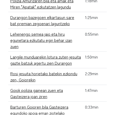
Polizia Amurizaren bila eta amak eta
1:18min
Miren "Apatak" ezkutatzen lagundu
Durangon bazegoen elkartasun sare
1:25min
bat premian zegoenari laguntzeko
Lehenengo semea jaio eta hiru
0:55min
egunetara ezkutatu egin behar izan
zuen
Langile munduarekin lotura zuten jesuita
1:50min
gazte batzuk agertu zien Durangon
Rosi jesuita horietako batekin ezkondu
2:29min
zen, Goiorekin
Goiok polizia gainean zuen eta
1:47min
Gasteizera joan ziren
Barturen Goioren bila Gasteizera
0:33min
egundoko jipoia eman ziotelako