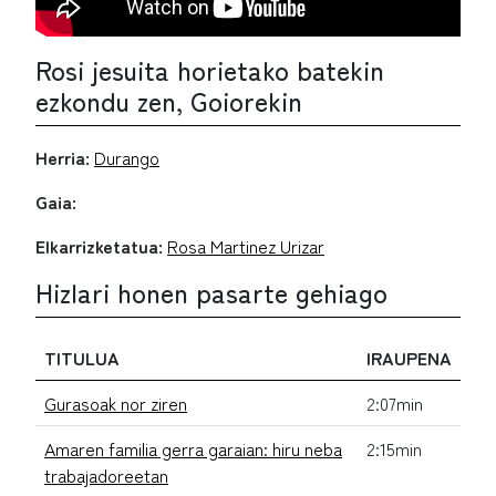
Rosi jesuita horietako batekin
ezkondu zen, Goiorekin
Herria:
Durango
Gaia:
Elkarrizketatua:
Rosa Martinez Urizar
Hizlari honen pasarte gehiago
TITULUA
IRAUPENA
Gurasoak nor ziren
2:07min
Amaren familia gerra garaian: hiru neba
2:15min
trabajadoreetan