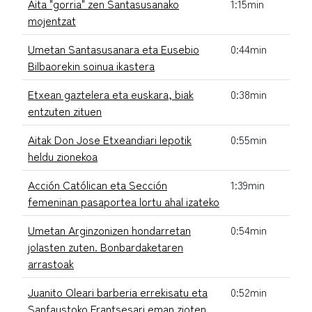
Aita "gorria" zen Santasusanako
1:15min
mojentzat
Umetan Santasusanara eta Eusebio
0:44min
Bilbaorekin soinua ikastera
Etxean gaztelera eta euskara, biak
0:38min
entzuten zituen
Aitak Don Jose Etxeandiari lepotik
0:55min
heldu zionekoa
Acción Católican eta Sección
1:39min
femeninan pasaportea lortu ahal izateko
Umetan Arginzonizen hondarretan
0:54min
jolasten zuten. Bonbardaketaren
arrastoak
Juanito Oleari barberia errekisatu eta
0:52min
Sanfaustoko Frantsesari eman zioten