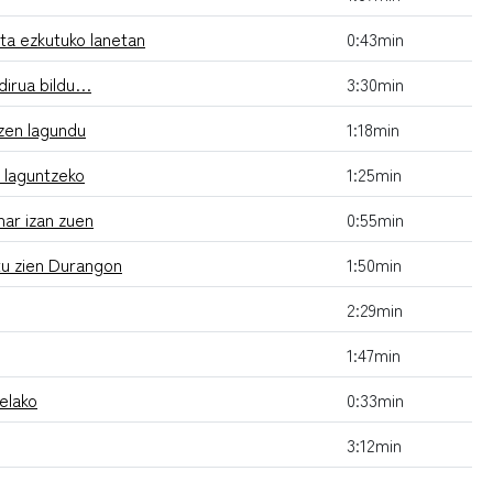
eta ezkutuko lanetan
0:43min
dirua bildu…
3:30min
tzen lagundu
1:18min
 laguntzeko
1:25min
ar izan zuen
0:55min
tu zien Durangon
1:50min
2:29min
1:47min
elako
0:33min
3:12min