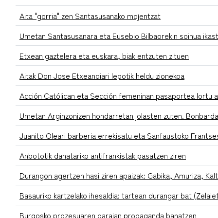
Aita "gorria" zen Santasusanako mojentzat
Umetan Santasusanara eta Eusebio Bilbaorekin soinua ikas
Etxean gaztelera eta euskara, biak entzuten zituen
Aitak Don Jose Etxeandiari lepotik heldu zionekoa
Acción Católican eta Sección femeninan pasaportea lortu a
Umetan Arginzonizen hondarretan jolasten zuten. Bonbarda
Juanito Oleari barberia errekisatu eta Sanfaustoko Frantse
Anbototik danatariko antifrankistak pasatzen ziren
Durangon agertzen hasi ziren apaizak: Gabika, Amuriza, Ka
Basauriko kartzelako ihesaldia: tartean durangar bat (Zelaie
Burgosko prozesuaren garaian propaganda banatzen