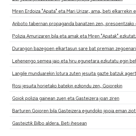
Miren Erdoiza "Apata" eta Mari Urizar, ama, beti elkarrekin 
Anboto tabernan propaganda banatzen zen, presoentzako 
Polizia Amurizaren bila eta amak eta Miren "Apatak" ezkuta
Durangon bazegoen elkartasun sare bat premian zegoenari
Lehenengo semea jaio eta hiru egunetara ezkutatu egin beh
Langile munduarekin lotura zuten jesuita gazte batzuk ager
Rosi jesuita horietako batekin ezkondu zen, Goiorekin
Goiok polizia gainean zuen eta Gasteizera joan ziren
Barturen Goioren bila Gasteizera egundoko jipoia eman ziot
Gasteiztik Bilbo aldera. Beti ihesean