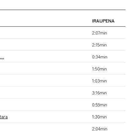
IRAUPENA
2:07min
2:15min
n…
0:34min
1:50min
1:03min
3:16min
0:59min
tara
1:30min
2:04min