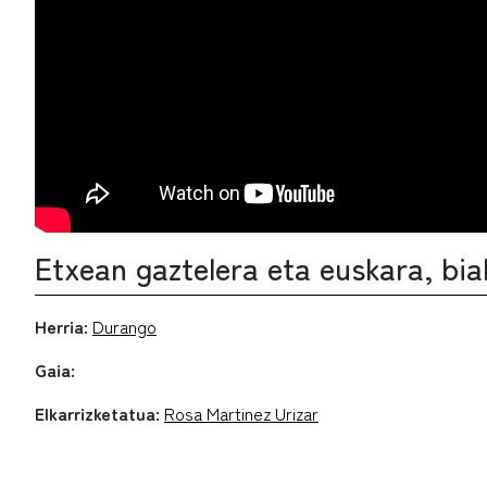
Etxean gaztelera eta euskara, bia
Herria:
Durango
Gaia:
Elkarrizketatua:
Rosa Martinez Urizar