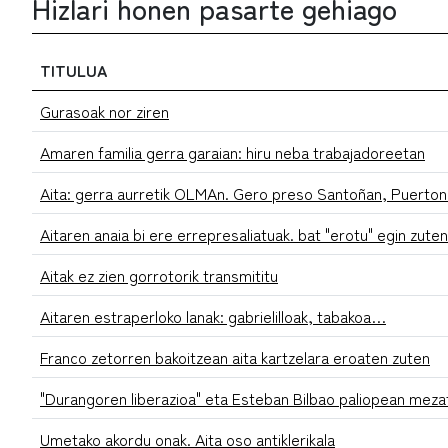
Hizlari honen pasarte gehiago
TITULUA
Gurasoak nor ziren
Amaren familia gerra garaian: hiru neba trabajadoreetan
Aita: gerra aurretik OLMAn. Gero preso Santoñan, Puerto
Aitaren anaia bi ere errepresaliatuak. bat "erotu" egin zuten
Aitak ez zien gorrotorik transmititu
Aitaren estraperloko lanak: gabrielilloak, tabakoa…
Franco zetorren bakoitzean aita kartzelara eroaten zuten
"Durangoren liberazioa" eta Esteban Bilbao paliopean meza
Umetako akordu onak. Aita oso antiklerikala