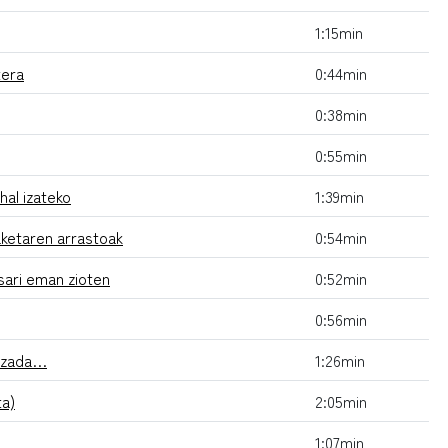
1:15min
tera
0:44min
0:38min
0:55min
hal izateko
1:39min
ketaren arrastoak
0:54min
sari eman zioten
0:52min
0:56min
ltzada…
1:26min
ta)
2:05min
1:07min