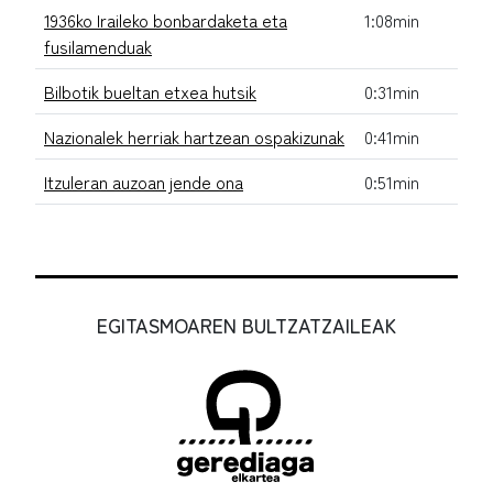
1936ko Iraileko bonbardaketa eta
1:08min
fusilamenduak
Bilbotik bueltan etxea hutsik
0:31min
Nazionalek herriak hartzean ospakizunak
0:41min
Itzuleran auzoan jende ona
0:51min
EGITASMOAREN BULTZATZAILEAK