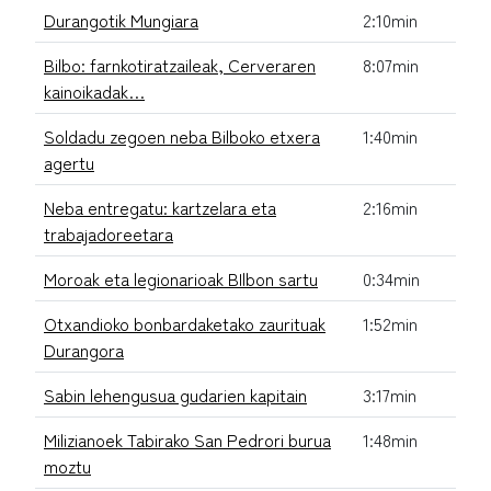
Durangotik Mungiara
2:10min
Bilbo: farnkotiratzaileak, Cerveraren
8:07min
kainoikadak…
Soldadu zegoen neba Bilboko etxera
1:40min
agertu
Neba entregatu: kartzelara eta
2:16min
trabajadoreetara
Moroak eta legionarioak BIlbon sartu
0:34min
Otxandioko bonbardaketako zaurituak
1:52min
Durangora
Sabin lehengusua gudarien kapitain
3:17min
Milizianoek Tabirako San Pedrori burua
1:48min
moztu