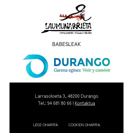
BABESLEAK
Larrasoloeta 3, 48200 Durango
Tel.: 94 681 80 66 |
Kontaktua
LEGE OHARRA
COOKIEN OHARRA