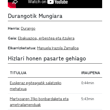
Durangotik Mungiara
Herria:
Durango
Gaia:
Ebakuazioa, erbestea eta itzulera
Elkarrizketatua:
Manuela Irazola Zamalloa
Hizlari honen pasarte gehiago
TITULUA
IRAUPENA
Euskeraz egiteagatik salatzeko
0:44min
mehatxua
Martxoaren 31ko bonbardaketa eta
5:43min
ametrailamenduak