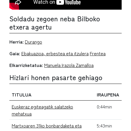
Soldadu zegoen neba Bilboko
etxera agertu
Herria:
Durango
Gaia:
Ebakuazioa, erbestea eta itzulera
Frentea
Elkarrizketatua:
Manuela Irazola Zamalloa
Hizlari honen pasarte gehiago
TITULUA
IRAUPENA
Euskeraz egiteagatik salatzeko
0:44min
mehatxua
Martxoaren 31ko bonbardaketa eta
5:43min