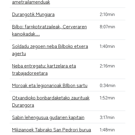
ametrailamenduak
Durangotik Mungiara
2:10min
Bilbo: farnkotiratzaileak, Cerveraren
8:07min
kainoikadak…
Soldadu zegoen neba Bilboko etxera
1:40min
agertu
Neba entregatu: kartzelara eta
2:16min
trabajadoreetara
Moroak eta legionarioak BIlbon sartu
0:34min
Otxandioko bonbardaketako zaurituak
1:52min
Durangora
Sabin lehengusua gudarien kapitain
3:17min
Milizianoek Tabirako San Pedrori burua
1:48min