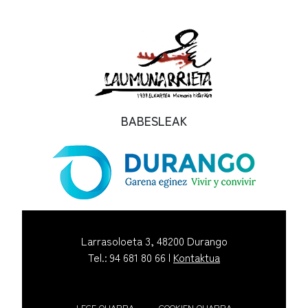
BABESLEAK
Larrasoloeta 3, 48200 Durango
Tel.: 94 681 80 66 |
Kontaktua
LEGE OHARRA
COOKIEN OHARRA