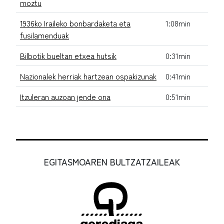
moztu
1936ko Iraileko bonbardaketa eta
1:08min
fusilamenduak
Bilbotik bueltan etxea hutsik
0:31min
Nazionalek herriak hartzean ospakizunak
0:41min
Itzuleran auzoan jende ona
0:51min
EGITASMOAREN BULTZATZAILEAK