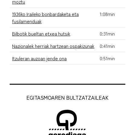
moztu
1936ko Iraileko bonbardaketa eta
1:08min
fusilamenduak
Bilbotik bueltan etxea hutsik
0:31min
Nazionalek herriak hartzean ospakizunak
0:41min
Itzuleran auzoan jende ona
0:51min
EGITASMOAREN BULTZATZAILEAK