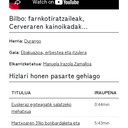
Bilbo: farnkotiratzaileak,
Cerveraren kainoikadak…
Herria:
Durango
Gaia:
Ebakuazioa, erbestea eta itzulera
Elkarrizketatua:
Manuela Irazola Zamalloa
Hizlari honen pasarte gehiago
TITULUA
IRAUPENA
Euskeraz egiteagatik salatzeko
0:44min
mehatxua
Martxoaren 31ko bonbardaketa eta
5:43min