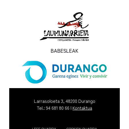
BABESLEAK
Larrasoloeta 3, 48200 Durango
Tel.: 94 681 80 66 |
Kontaktua
LEGE OHARRA
COOKIEN OHARRA