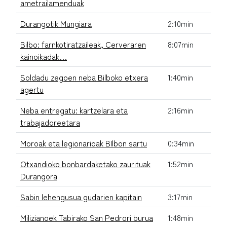
ametrailamenduak
Durangotik Mungiara
2:10min
Bilbo: farnkotiratzaileak, Cerveraren
8:07min
kainoikadak…
Soldadu zegoen neba Bilboko etxera
1:40min
agertu
Neba entregatu: kartzelara eta
2:16min
trabajadoreetara
Moroak eta legionarioak BIlbon sartu
0:34min
Otxandioko bonbardaketako zaurituak
1:52min
Durangora
Sabin lehengusua gudarien kapitain
3:17min
Milizianoek Tabirako San Pedrori burua
1:48min