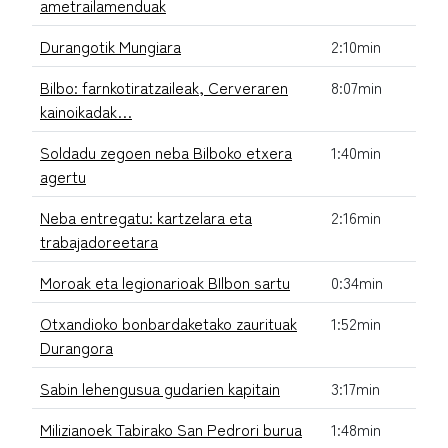
ametrailamenduak
Durangotik Mungiara
2:10min
Bilbo: farnkotiratzaileak, Cerveraren
8:07min
kainoikadak…
Soldadu zegoen neba Bilboko etxera
1:40min
agertu
Neba entregatu: kartzelara eta
2:16min
trabajadoreetara
Moroak eta legionarioak BIlbon sartu
0:34min
Otxandioko bonbardaketako zaurituak
1:52min
Durangora
Sabin lehengusua gudarien kapitain
3:17min
Milizianoek Tabirako San Pedrori burua
1:48min