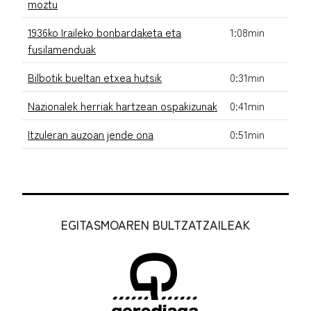
moztu
1936ko Iraileko bonbardaketa eta
1:08min
fusilamenduak
Bilbotik bueltan etxea hutsik
0:31min
Nazionalek herriak hartzean ospakizunak
0:41min
Itzuleran auzoan jende ona
0:51min
EGITASMOAREN BULTZATZAILEAK