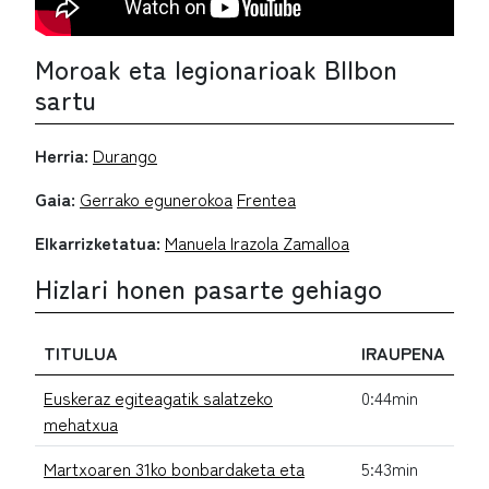
Moroak eta legionarioak BIlbon
sartu
Herria:
Durango
Gaia:
Gerrako egunerokoa
Frentea
Elkarrizketatua:
Manuela Irazola Zamalloa
Hizlari honen pasarte gehiago
TITULUA
IRAUPENA
Euskeraz egiteagatik salatzeko
0:44min
mehatxua
Martxoaren 31ko bonbardaketa eta
5:43min