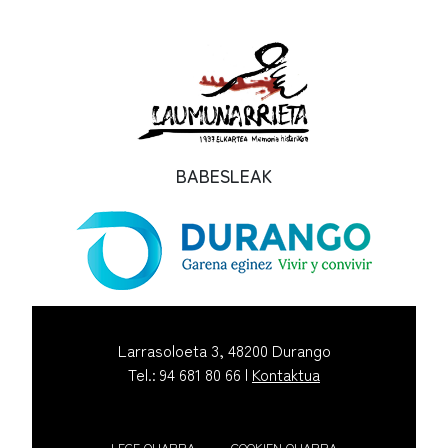
BABESLEAK
Larrasoloeta 3, 48200 Durango
Tel.: 94 681 80 66 |
Kontaktua
LEGE OHARRA
COOKIEN OHARRA