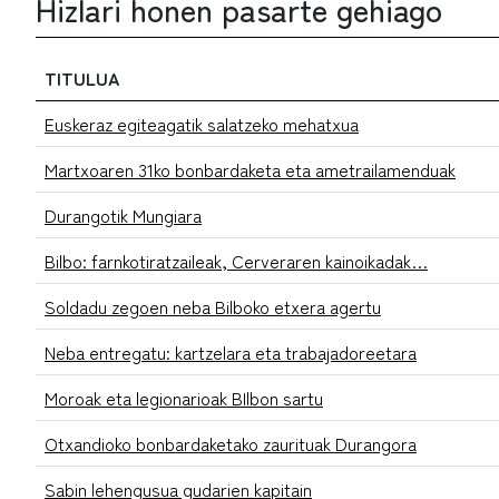
Hizlari honen pasarte gehiago
TITULUA
Euskeraz egiteagatik salatzeko mehatxua
Martxoaren 31ko bonbardaketa eta ametrailamenduak
Durangotik Mungiara
Bilbo: farnkotiratzaileak, Cerveraren kainoikadak…
Soldadu zegoen neba Bilboko etxera agertu
Neba entregatu: kartzelara eta trabajadoreetara
Moroak eta legionarioak BIlbon sartu
Otxandioko bonbardaketako zaurituak Durangora
Sabin lehengusua gudarien kapitain