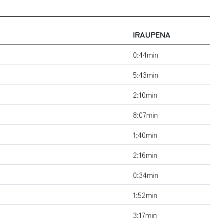
IRAUPENA
0:44min
5:43min
2:10min
8:07min
1:40min
2:16min
0:34min
1:52min
3:17min