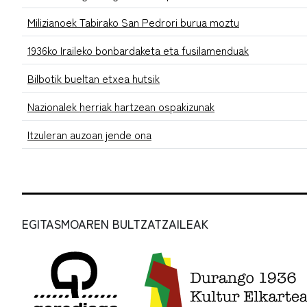
Milizianoek Tabirako San Pedrori burua moztu
1936ko Iraileko bonbardaketa eta fusilamenduak
Bilbotik bueltan etxea hutsik
Nazionalek herriak hartzean ospakizunak
Itzuleran auzoan jende ona
EGITASMOAREN BULTZATZAILEAK