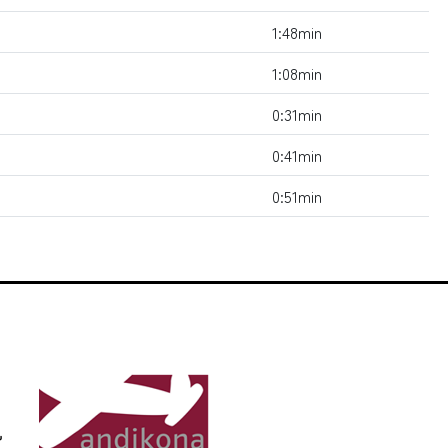
1:48min
1:08min
0:31min
0:41min
0:51min