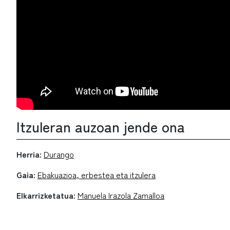
Itzuleran auzoan jende ona
Herria:
Durango
Gaia:
Ebakuazioa, erbestea eta itzulera
Elkarrizketatua:
Manuela Irazola Zamalloa