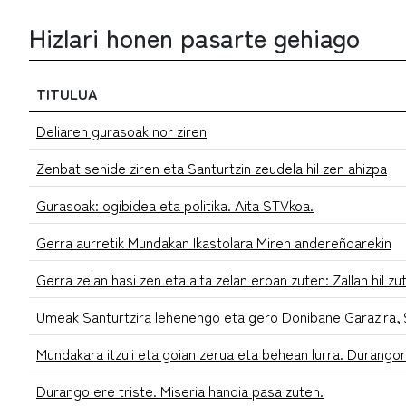
Hizlari honen pasarte gehiago
TITULUA
Deliaren gurasoak nor ziren
Zenbat senide ziren eta Santurtzin zeudela hil zen ahizpa
Gurasoak: ogibidea eta politika. Aita STVkoa.
Gerra aurretik Mundakan Ikastolara Miren andereñoarekin
Gerra zelan hasi zen eta aita zelan eroan zuten: Zallan hil zu
Umeak Santurtzira lehenengo eta gero Donibane Garazira, 9
Mundakara itzuli eta goian zerua eta behean lurra. Durango
Durango ere triste. Miseria handia pasa zuten.