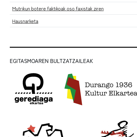
Mutrikun botere faktikoak oso faxistak ziren
Hausnarketa
EGITASMOAREN BULTZATZAILEAK