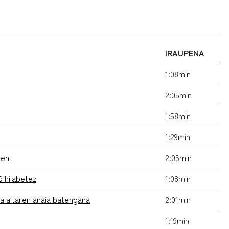
IRAUPENA
1:08min
2:05min
1:58min
1:29min
ten
2:05min
 hilabetez
1:08min
ra aitaren anaia batengana
2:01min
1:19min