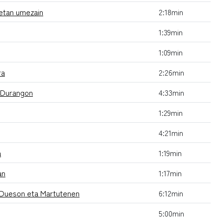
detan umezain
2:18min
1:39min
1:09min
ra
2:26min
u Durangon
4:33min
1:29min
4:21min
a
1:19min
an
1:17min
l Dueson eta Martutenen
6:12min
5:00min