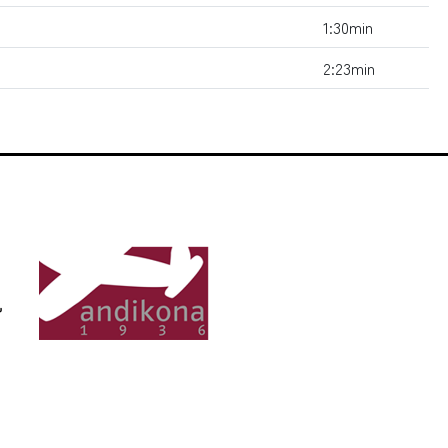
1:30min
2:23min