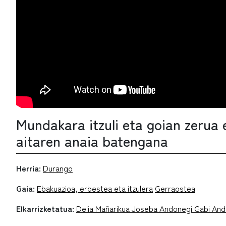
Mundakara itzuli eta goian zerua
aitaren anaia batengana
Herria:
Durango
Gaia:
Ebakuazioa, erbestea eta itzulera
Gerraostea
Elkarrizketatua:
Delia Mañarikua Joseba Andonegi Gabi And