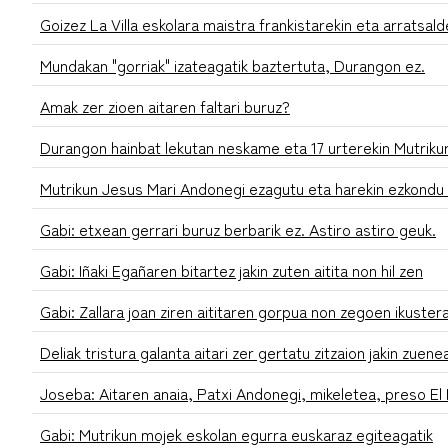
Goizez La Villa eskolara maistra frankistarekin eta arratsal
Mundakan "gorriak" izateagatik baztertuta, Durangon ez.
Amak zer zioen aitaren faltari buruz?
Durangon hainbat lekutan neskame eta 17 urterekin Mutriku
Mutrikun Jesus Mari Andonegi ezagutu eta harekin ezkond
Gabi: etxean gerrari buruz berbarik ez. Astiro astiro geuk.
Gabi: Iñaki Egañaren bitartez jakin zuten aitita non hil zen
Gabi: Zallara joan ziren aititaren gorpua non zegoen ikuster
Deliak tristura galanta aitari zer gertatu zitzaion jakin zuene
Joseba: Aitaren anaia, Patxi Andonegi, mikeletea, preso E
Gabi: Mutrikun mojek eskolan egurra euskaraz egiteagatik