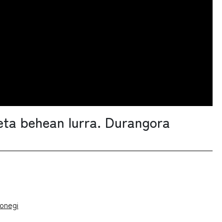
 eta behean lurra. Durangora
onegi