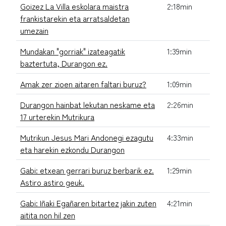
Goizez La Villa eskolara maistra
2:18min
frankistarekin eta arratsaldetan
umezain
Mundakan "gorriak" izateagatik
1:39min
baztertuta, Durangon ez.
Amak zer zioen aitaren faltari buruz?
1:09min
Durangon hainbat lekutan neskame eta
2:26min
17 urterekin Mutrikura
Mutrikun Jesus Mari Andonegi ezagutu
4:33min
eta harekin ezkondu Durangon
Gabi: etxean gerrari buruz berbarik ez.
1:29min
Astiro astiro geuk.
Gabi: Iñaki Egañaren bitartez jakin zuten
4:21min
aitita non hil zen