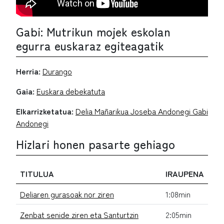
Gabi: Mutrikun mojek eskolan
egurra euskaraz egiteagatik
Herria:
Durango
Gaia:
Euskara debekatuta
Elkarrizketatua:
Delia Mañarikua Joseba Andonegi Gabi
Andonegi
Hizlari honen pasarte gehiago
TITULUA
IRAUPENA
Deliaren gurasoak nor ziren
1:08min
Zenbat senide ziren eta Santurtzin
2:05min