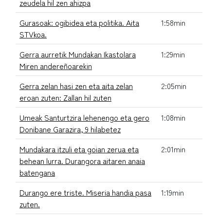
zeudela hil zen ahizpa
Gurasoak: ogibidea eta politika. Aita
1:58min
STVkoa.
Gerra aurretik Mundakan Ikastolara
1:29min
Miren andereñoarekin
Gerra zelan hasi zen eta aita zelan
2:05min
eroan zuten: Zallan hil zuten
Umeak Santurtzira lehenengo eta gero
1:08min
Donibane Garazira, 9 hilabetez
Mundakara itzuli eta goian zerua eta
2:01min
behean lurra. Durangora aitaren anaia
batengana
Durango ere triste. Miseria handia pasa
1:19min
zuten.