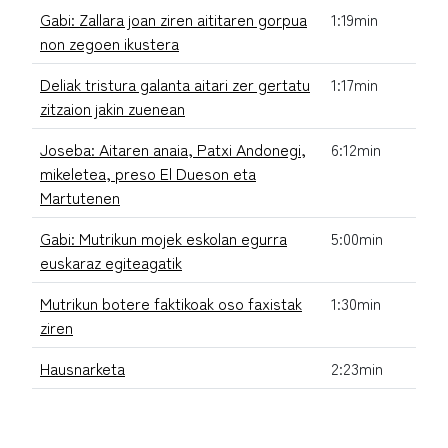
Gabi: Zallara joan ziren aititaren gorpua
1:19min
non zegoen ikustera
Deliak tristura galanta aitari zer gertatu
1:17min
zitzaion jakin zuenean
Joseba: Aitaren anaia, Patxi Andonegi,
6:12min
mikeletea, preso El Dueson eta
Martutenen
Gabi: Mutrikun mojek eskolan egurra
5:00min
euskaraz egiteagatik
Mutrikun botere faktikoak oso faxistak
1:30min
ziren
Hausnarketa
2:23min