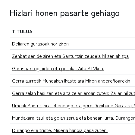
Hizlari honen pasarte gehiago
TITULUA
Deliaren gurasoak nor ziren
Zenbat senide ziren eta Santurtzin zeudela hil zen ahizpa
Gurasoak: ogibidea eta politika. Aita STVkoa.
Gerra aurretik Mundakan Ikastolara Miren andereñoarekin
Gerra zelan hasi zen eta aita zelan eroan zuten: Zallan hil zu
Umeak Santurtzira lehenengo eta gero Donibane Garazira, 9
Mundakara itzuli eta goian zerua eta behean lurra. Durango
Durango ere triste. Miseria handia pasa zuten.