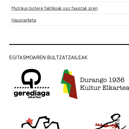
Mutrikun botere faktikoak oso faxistak ziren
Hausnarketa
EGITASMOAREN BULTZATZAILEAK