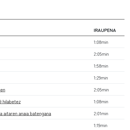
IRAUPENA
1:08min
2:05min
1:58min
1:29min
ten
2:05min
 hilabetez
1:08min
ra aitaren anaia batengana
2:01min
1:19min