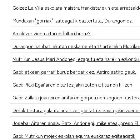
Goizez La Villa eskolara maistra frankistarekin eta arratsal
Mundakan "gorriak" izateagatik baztertuta, Durangon ez.
Amak zer zioen aitaren faltari buruz?
Durangon hainbat lekutan neskame eta 17 urterekin Mutriku
Mutrikun Jesus Mari Andonegi ezagutu eta harekin ezkond
Gabi: etxean gerrari buruz berbarik ez. Astiro astiro geuk.
Gabi: Iñaki Egañaren bitartez jakin zuten aitita non hil zen
Gabi: Zallara joan ziren aititaren gorpua non zegoen ikuster
Deliak tristura galanta aitari zer gertatu zitzaion jakin zuene
Joseba: Aitaren anaia, Patxi Andonegi, mikeletea, preso E
Gabi: Mutrikun mojek eskolan egurra euskaraz egiteagatik