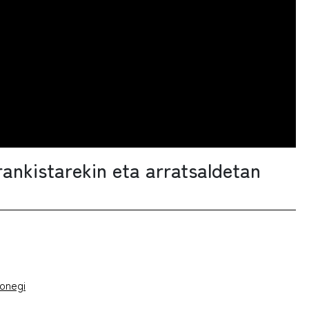
rankistarekin eta arratsaldetan
onegi