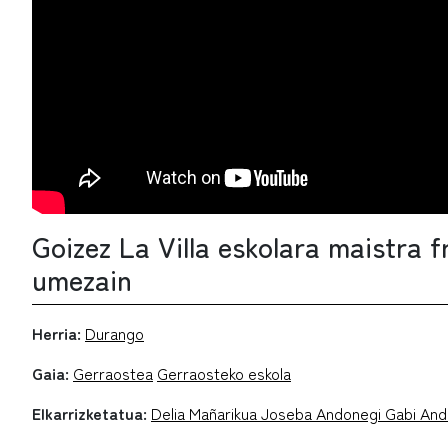
Goizez La Villa eskolara maistra f
umezain
Herria:
Durango
Gaia:
Gerraostea
Gerraosteko eskola
Elkarrizketatua:
Delia Mañarikua Joseba Andonegi Gabi And