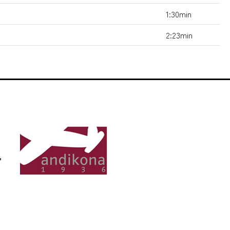
1:30min
2:23min