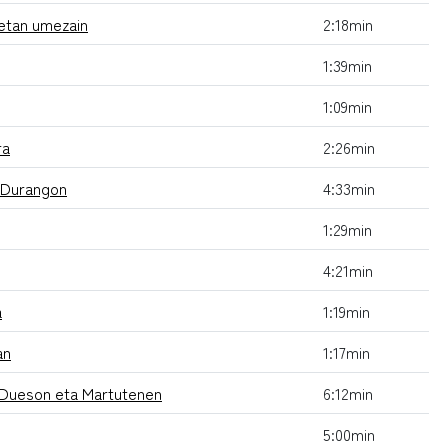
detan umezain
2:18min
1:39min
1:09min
ra
2:26min
u Durangon
4:33min
1:29min
4:21min
a
1:19min
an
1:17min
l Dueson eta Martutenen
6:12min
5:00min