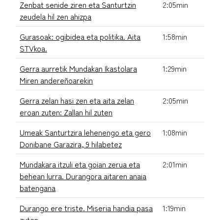
Zenbat senide ziren eta Santurtzin
2:05min
zeudela hil zen ahizpa
Gurasoak: ogibidea eta politika. Aita
1:58min
STVkoa.
Gerra aurretik Mundakan Ikastolara
1:29min
Miren andereñoarekin
Gerra zelan hasi zen eta aita zelan
2:05min
eroan zuten: Zallan hil zuten
Umeak Santurtzira lehenengo eta gero
1:08min
Donibane Garazira, 9 hilabetez
Mundakara itzuli eta goian zerua eta
2:01min
behean lurra. Durangora aitaren anaia
batengana
Durango ere triste. Miseria handia pasa
1:19min
zuten.