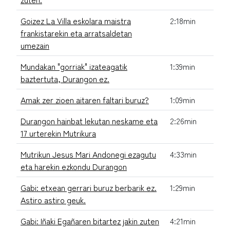
Goizez La Villa eskolara maistra
2:18min
frankistarekin eta arratsaldetan
umezain
Mundakan "gorriak" izateagatik
1:39min
baztertuta, Durangon ez.
Amak zer zioen aitaren faltari buruz?
1:09min
Durangon hainbat lekutan neskame eta
2:26min
17 urterekin Mutrikura
Mutrikun Jesus Mari Andonegi ezagutu
4:33min
eta harekin ezkondu Durangon
Gabi: etxean gerrari buruz berbarik ez.
1:29min
Astiro astiro geuk.
Gabi: Iñaki Egañaren bitartez jakin zuten
4:21min