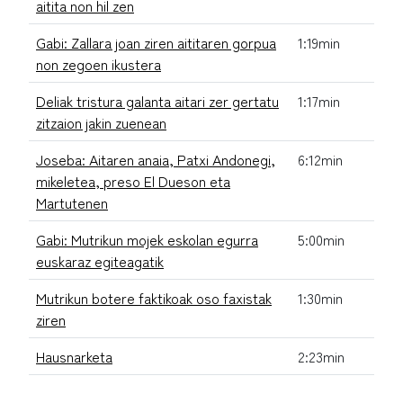
aitita non hil zen
Gabi: Zallara joan ziren aititaren gorpua
1:19min
non zegoen ikustera
Deliak tristura galanta aitari zer gertatu
1:17min
zitzaion jakin zuenean
Joseba: Aitaren anaia, Patxi Andonegi,
6:12min
mikeletea, preso El Dueson eta
Martutenen
Gabi: Mutrikun mojek eskolan egurra
5:00min
euskaraz egiteagatik
Mutrikun botere faktikoak oso faxistak
1:30min
ziren
Hausnarketa
2:23min