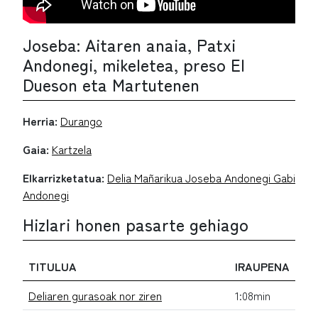
Joseba: Aitaren anaia, Patxi
Andonegi, mikeletea, preso El
Dueson eta Martutenen
Herria:
Durango
Gaia:
Kartzela
Elkarrizketatua:
Delia Mañarikua Joseba Andonegi Gabi
Andonegi
Hizlari honen pasarte gehiago
TITULUA
IRAUPENA
Deliaren gurasoak nor ziren
1:08min