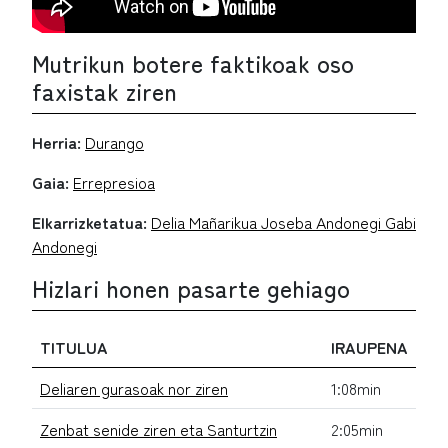
Mutrikun botere faktikoak oso
faxistak ziren
Herria:
Durango
Gaia:
Errepresioa
Elkarrizketatua:
Delia Mañarikua Joseba Andonegi Gabi
Andonegi
Hizlari honen pasarte gehiago
TITULUA
IRAUPENA
Deliaren gurasoak nor ziren
1:08min
Zenbat senide ziren eta Santurtzin
2:05min