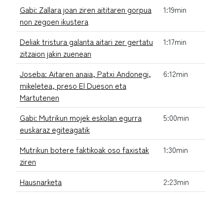
Gabi: Zallara joan ziren aititaren gorpua
1:19min
non zegoen ikustera
Deliak tristura galanta aitari zer gertatu
1:17min
zitzaion jakin zuenean
Joseba: Aitaren anaia, Patxi Andonegi,
6:12min
mikeletea, preso El Dueson eta
Martutenen
Gabi: Mutrikun mojek eskolan egurra
5:00min
euskaraz egiteagatik
Mutrikun botere faktikoak oso faxistak
1:30min
ziren
Hausnarketa
2:23min