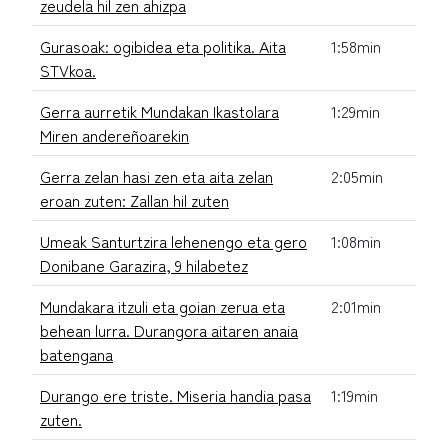
zeudela hil zen ahizpa
Gurasoak: ogibidea eta politika. Aita
1:58min
STVkoa.
Gerra aurretik Mundakan Ikastolara
1:29min
Miren andereñoarekin
Gerra zelan hasi zen eta aita zelan
2:05min
eroan zuten: Zallan hil zuten
Umeak Santurtzira lehenengo eta gero
1:08min
Donibane Garazira, 9 hilabetez
Mundakara itzuli eta goian zerua eta
2:01min
behean lurra. Durangora aitaren anaia
batengana
Durango ere triste. Miseria handia pasa
1:19min
zuten.