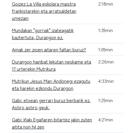
Goizez La Villa eskolara maistra
2:18min
frankistarekin eta arratsaldetan
umezain
Mundakan "gorriak" izateagatik
1:39min
baztertuta, Durangon ez.
Amak zer zioen aitaren faltari buruz?
1:09min
Durangon hainbat lekutan neskame eta
2:26min
17 urterekin Mutrikura
Mutrikun Jesus Mari Andonegi ezagutu
4:33min
eta harekin ezkondu Durangon
Gabi: etxean gerrari buruz berbarik ez.
1:29min
Astiro astiro geuk.
Gabi: Iñaki Egañaren bitartez jakin zuten
4:21min
aitita non hil zen