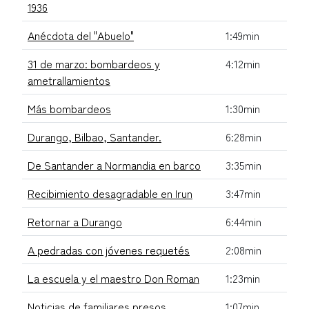
1936
Anécdota del "Abuelo"
1:49min
31 de marzo: bombardeos y
4:12min
ametrallamientos
Más bombardeos
1:30min
Durango, Bilbao, Santander.
6:28min
De Santander a Normandia en barco
3:35min
Recibimiento desagradable en Irun
3:47min
Retornar a Durango
6:44min
A pedradas con jóvenes requetés
2:08min
La escuela y el maestro Don Roman
1:23min
Noticias de familiares presos
1:07min