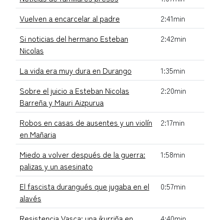
Vuelven a encarcelar al padre
2:41min
Si noticias del hermano Esteban
2:42min
Nicolas
La vida era muy dura en Durango
1:35min
Sobre el juicio a Esteban Nicolas
2:20min
Barreña y Mauri Aizpurua
Robos en casas de ausentes y un violín
2:17min
en Mañaria
Miedo a volver después de la guerra:
1:58min
palizas y un asesinato
El fascista durangués que jugaba en el
0:57min
alavés
Resistencia Vasca: una ikurriña en
4:40min