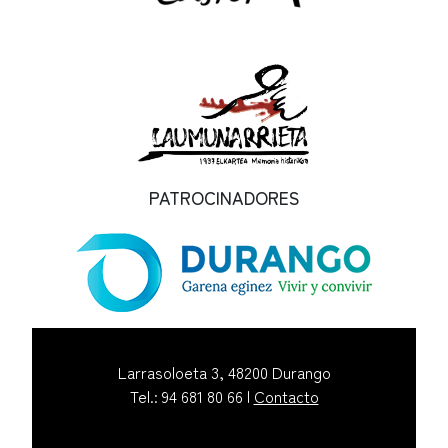
PATROCINADORES
Larrasoloeta 3, 48200 Durango
Tel.: 94 681 80 66 |
Contacto