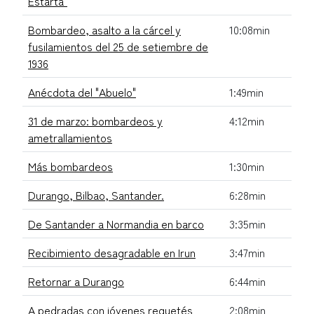
Estarta"
Bombardeo, asalto a la cárcel y
10:08min
fusilamientos del 25 de setiembre de
1936
Anécdota del "Abuelo"
1:49min
31 de marzo: bombardeos y
4:12min
ametrallamientos
Más bombardeos
1:30min
Durango, Bilbao, Santander.
6:28min
De Santander a Normandia en barco
3:35min
Recibimiento desagradable en Irun
3:47min
Retornar a Durango
6:44min
A pedradas con jóvenes requetés
2:08min