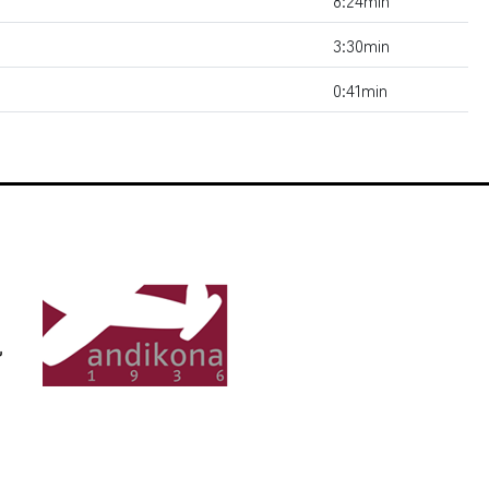
8:24min
3:30min
0:41min