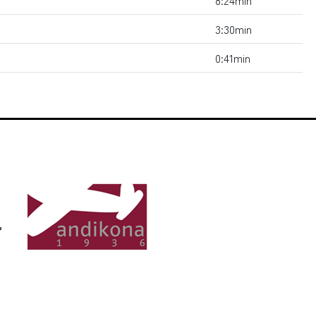
8:24min
3:30min
0:41min