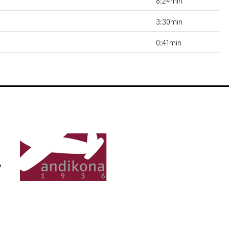
8:24min
3:30min
0:41min