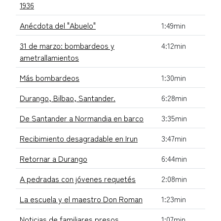
1936
Anécdota del "Abuelo"
1:49min
31 de marzo: bombardeos y
4:12min
ametrallamientos
Más bombardeos
1:30min
Durango, Bilbao, Santander.
6:28min
De Santander a Normandia en barco
3:35min
Recibimiento desagradable en Irun
3:47min
Retornar a Durango
6:44min
A pedradas con jóvenes requetés
2:08min
La escuela y el maestro Don Roman
1:23min
Noticias de familiares presos
1:07min