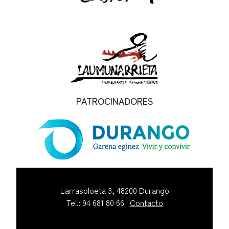
PATROCINADORES
Larrasoloeta 3, 48200 Durango
Tel.: 94 681 80 66 |
Contacto