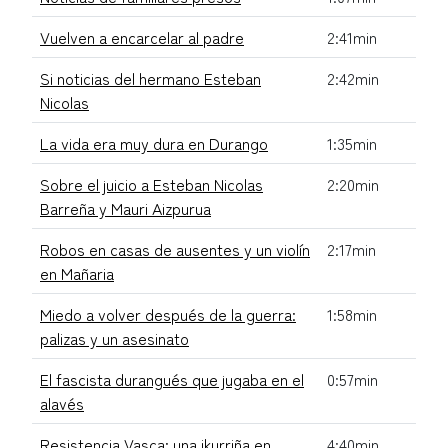
Vuelven a encarcelar al padre
2:41min
Si noticias del hermano Esteban
2:42min
Nicolas
La vida era muy dura en Durango
1:35min
Sobre el juicio a Esteban Nicolas
2:20min
Barreña y Mauri Aizpurua
Robos en casas de ausentes y un violín
2:17min
en Mañaria
Miedo a volver después de la guerra:
1:58min
palizas y un asesinato
El fascista durangués que jugaba en el
0:57min
alavés
Resistencia Vasca: una ikurriña en
4:40min